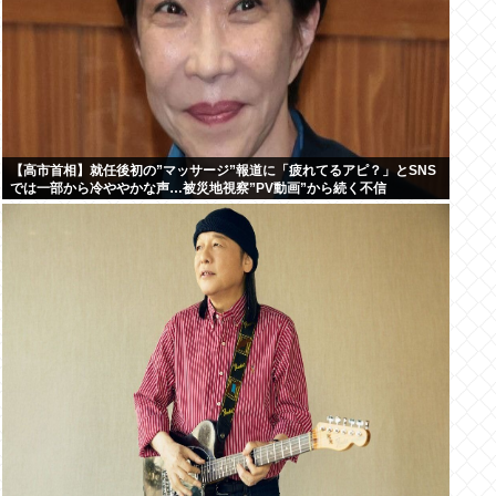
【高市首相】就任後初の”マッサージ”報道に「疲れてるアピ？」とSNS
では一部から冷ややかな声…被災地視察”PV動画”から続く不信