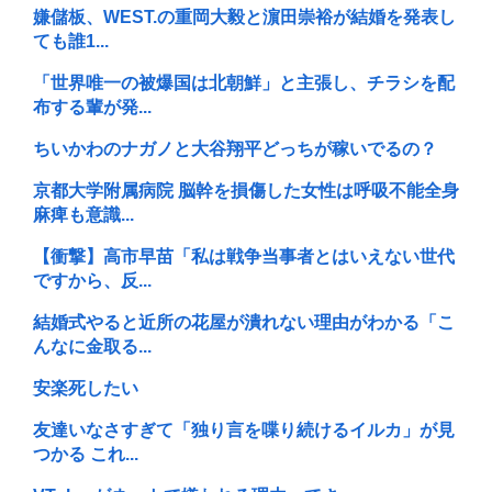
嫌儲板、WEST.の重岡大毅と濵田崇裕が結婚を発表し
ても誰1...
「世界唯一の被爆国は北朝鮮」と主張し、チラシを配
布する輩が発...
ちいかわのナガノと大谷翔平どっちが稼いでるの？
京都大学附属病院 脳幹を損傷した女性は呼吸不能全身
麻痺も意識...
【衝撃】高市早苗「私は戦争当事者とはいえない世代
ですから、反...
結婚式やると近所の花屋が潰れない理由がわかる「こ
んなに金取る...
安楽死したい
友達いなさすぎて「独り言を喋り続けるイルカ」が見
つかる これ...