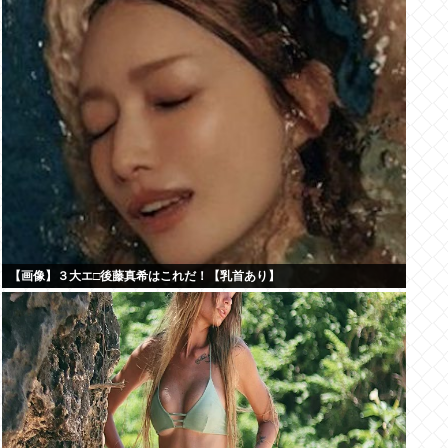
【画像】３大エ□後藤真希はこれだ！【乳首あり】