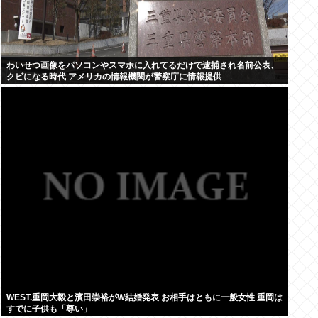
わいせつ画像をパソコンやスマホに入れてるだけで逮捕され名前公表、
クビになる時代 アメリカの情報機関が警察庁に情報提供
WEST.重岡大毅と濱田崇裕がW結婚発表 お相手はともに一般女性 重岡は
すでに子供も「尊い」