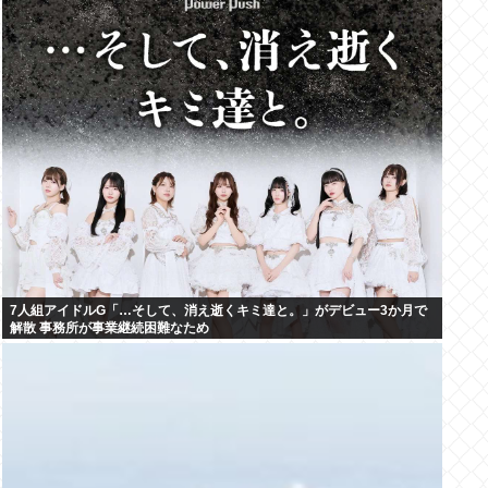
7人組アイドルG「…そして、消え逝くキミ達と。」がデビュー3か月で
解散 事務所が事業継続困難なため