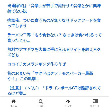
発達障害は「音楽」が苦手で流行りの音楽とかに興味
持てない説
病気俺、ついに食うものが無くなりドッグフードを食
ってしまう
ラーメン二郎「もう食わない？ さっきは食べれるって
言ったじゃ...
無料でアマギフを大量に手に入れるサイトを教えろク
ズども
ココイチカスランキング作ろうぜ
昔のおまいら「マクドはクソ！モスバーガー最高
や！」 この風潮...
【注意】（ヽ´ん`）「ドラゴンボールGTは酷評されて
るけど実...
現在ヤフコメ時速ランキング1位の記事がこれ。どう
ホーム
検索
トップ
サイドバー
思う？