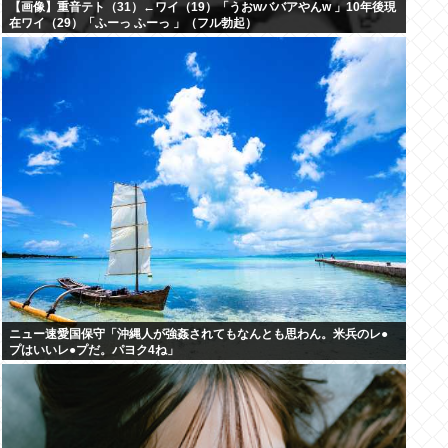
【画像】重音テト（31）←ワイ（19）「うおwババアやんw 」10年後現
在ワイ（29）「ふーっ ふーっ 」（フル勃起）
ニュー速愛国保守「沖縄人が強姦されてもなんとも思わん。米兵のレ●
プはいいレ●プだ。パヨク4ね」