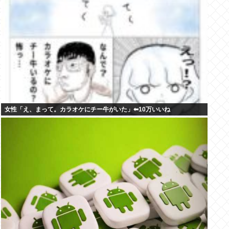
女性「え、まって。カラオケにチー牛がいた」⬅10万いいね