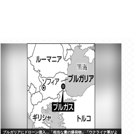
ブルガリアにドローン侵入…「相当な量の爆発物」「ウクライナ軍がよ