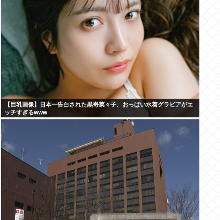
【巨乳画像】日本一告白された黒嵜菜々子、おっぱい水着グラビアがエ
ッチすぎるwww