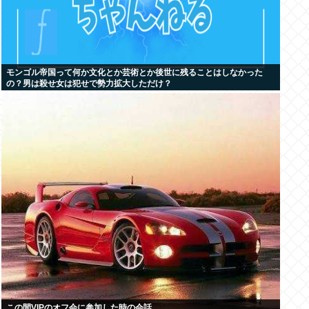
モンゴル帝国って何か文化とか芸術とか後世に残ることはしなかった
の？男は殺せ女は犯せで勢力拡大しただけ？
この間VIPのオフ会に参加した時の会話