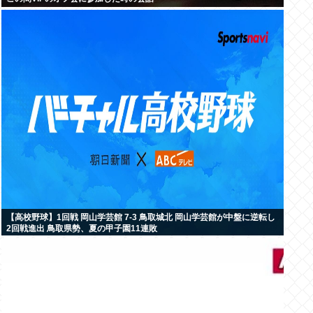
【高校野球】1回戦 岡山学芸館 7-3 鳥取城北 岡山学芸館が中盤に逆転し
2回戦進出 鳥取県勢、夏の甲子園11連敗