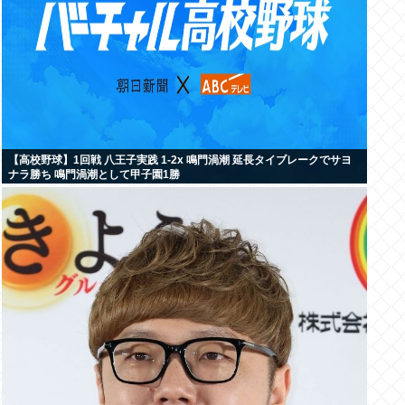
【高校野球】1回戦 八王子実践 1-2x 鳴門渦潮 延長タイブレークでサヨ
ナラ勝ち 鳴門渦潮として甲子園1勝