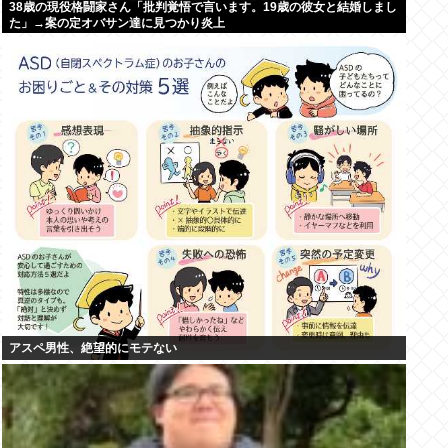
38歳の現役格闘家さん「批判覚悟で言います。19歳の彼女と結婚しまし
た」→案の定オバサン達に見つかり炎上
アスペ男性、絶望的にモテない