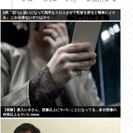
X民「四つん這いになって両手をクロスさせて乳首を弄ると簡単にイケ
る」 これ出来ないヤツはゲイ
【画像】家入レオさん、想像以上にヤバいことになってる…多分想像の
何倍以上もヤバいwww