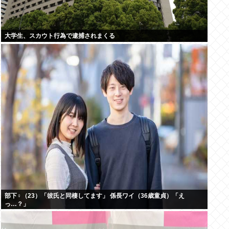
大学生、スカウト行為で逮捕されまくる
部下♀（23）「彼氏と同棲してます」 係長ワイ（36歳童貞）「え
っ…？」