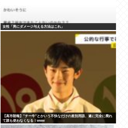
女性「男にダメージ与える方法はこれ」
【高市朗報】"チー牛"とかいう不快なだけの差別用語、遂に完全に廃れ
て誰も使わなくなる！www