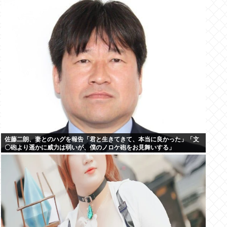
佐藤二朗、妻とのハグを報告「君と生きてきて、本当に良かった」「文
〇砲より遥かに威力は弱いが、僕のノロケ砲をお見舞いする」