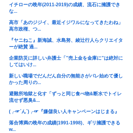
イチローの晩年(2011-2019)の成績、流石に擁護でき
な...
高市「あのジジイ、最近イジワルになってきたわね」
高市政権、つ...
『ヤニねこ』新海誠、水島努、綾辻行人らクリエイタ
ーが絶賛 過...
企業防災に詳しい弁護士「”売上金を金庫に”は絶対に
してはいけ...
新しい職場でだんだん自分の無能さがバレ始めて優し
かった周りの...
避難所地獄と化す「ずっと同じ食べ物&断水でトイレ
流せず悪臭&...
(╭☞´ん`)╭☞『嫌儲良い人キャンペーンはじまる』
落合博満の晩年の成績(1991-1998)、ギリ擁護できる
w...