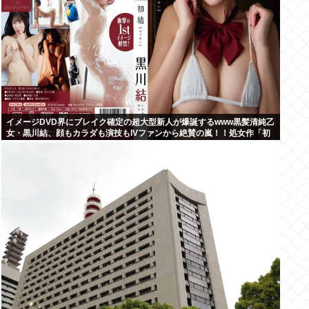
イメージDVD界にブレイク確定の超大型新人が爆誕するwww黒髪清純乙
女・黒川結、顔もカラダも演技もIVファンから絶賛の嵐！！処女作「初
結」の動画＆画像まとめ！！