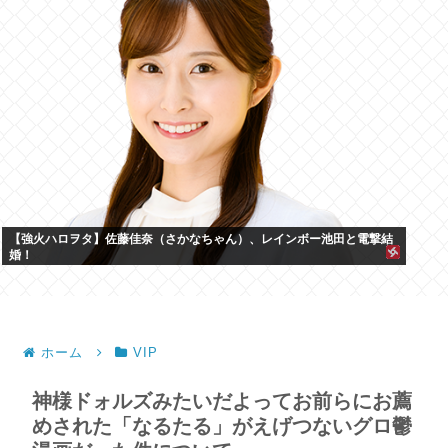
【強火ハロヲタ】佐藤佳奈（さかなちゃん）、レインボー池田と電撃結
婚！
ホーム
VIP
神様ドォルズみたいだよってお前らにお薦
めされた「なるたる」がえげつないグロ鬱