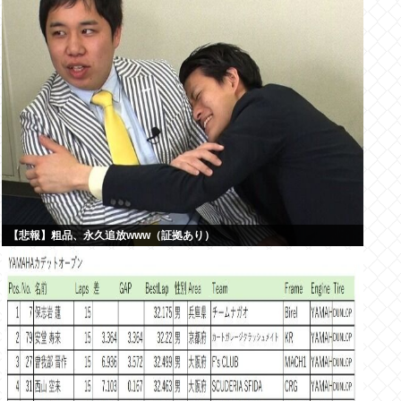
【悲報】粗品、永久追放www（証拠あり）