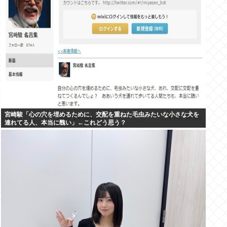
宮崎駿「心の穴を埋めるために、交配を重ねた毛虫みたいな小さな犬を
連れてる人、本当に醜い」←これどう思う？