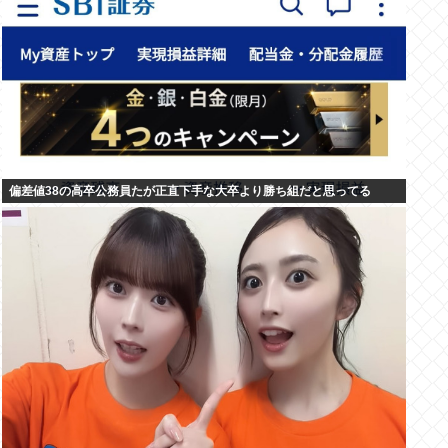
偏差値38の高卒公務員たが正直下手な大卒より勝ち組だと思ってる