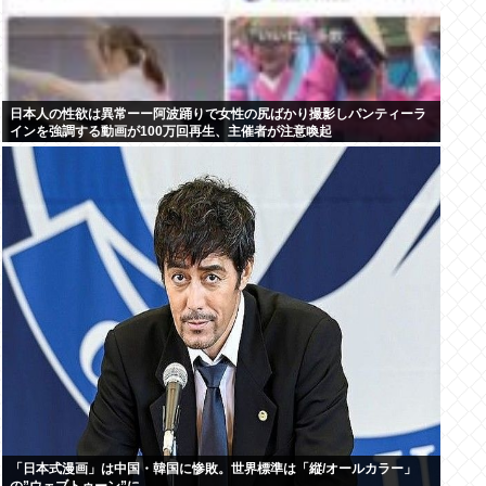
日本人の性欲は異常ーー阿波踊りで女性の尻ばかり撮影しパンティーラ
インを強調する動画が100万回再生、主催者が注意喚起
「日本式漫画」は中国・韓国に惨敗。世界標準は「縦/オールカラー」