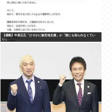
【感動】中居正広「ひそかに被災地支援」か「誰にも知られなくてい
い」