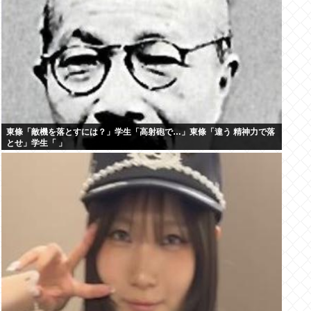
東條「敵機を落とすには？」学生「高射砲で…」東條「違う 精神力で落
とせ」学生「 」