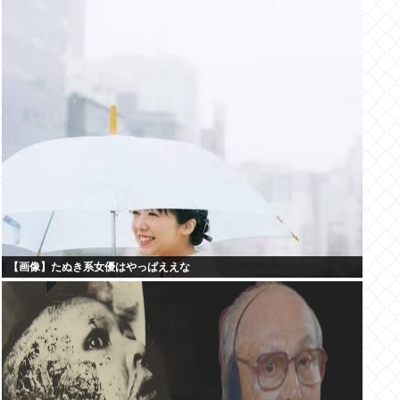
【画像】たぬき系女優はやっぱええな