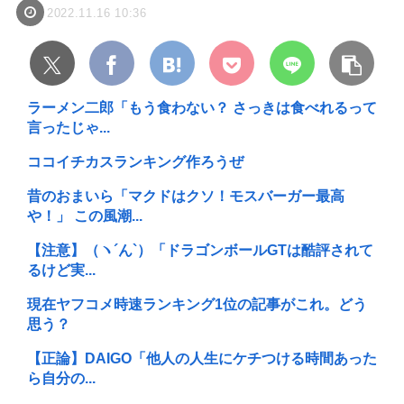
2022.11.16 10:36
ラーメン二郎「もう食わない？ さっきは食べれるって
言ったじゃ...
ココイチカスランキング作ろうぜ
昔のおまいら「マクドはクソ！モスバーガー最高
や！」 この風潮...
【注意】（ヽ´ん`）「ドラゴンボールGTは酷評されて
るけど実...
現在ヤフコメ時速ランキング1位の記事がこれ。どう
思う？
【正論】DAIGO「他人の人生にケチつける時間あった
ら自分の...