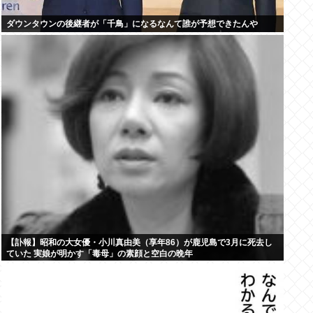
ダウンタウンの後継者が「千鳥」になるなんて誰が予想できたんや
【訃報】昭和の大女優・小川真由美（享年86）が鹿児島で3月に死去し
ていた 実娘が明かす「毒母」の素顔と空白の晩年