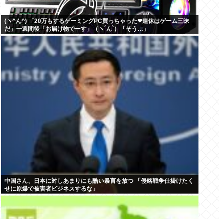
(ヽ^ん^) 「20万もするゲーミングPC買っちゃった❤連休はゲーム三昧
だ」一週間後「お届け物でーす」（ヽ´ん`）「そう…」
中国さん、日本に対しあまりにも酷い暴言を放つ 「侵略戦争仕掛けたく
せに原爆で被害者ビジネスするな」