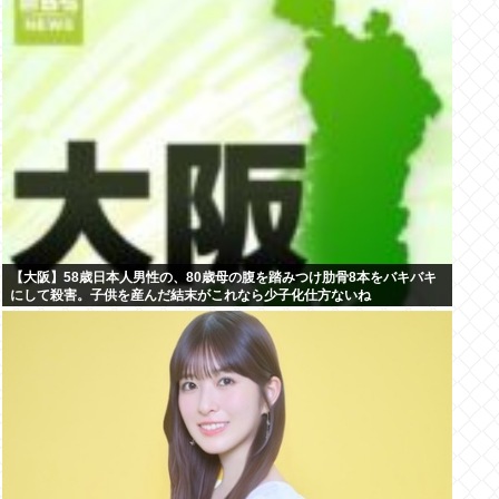
【大阪】58歳日本人男性の、80歳母の腹を踏みつけ肋骨8本をバキバキ
にして殺害。子供を産んだ結末がこれなら少子化仕方ないね