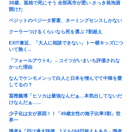
38歳、孤独で死にそう 全部高市が悪い さっき発泡酒
開けた
ベジットのベジータ要素、ネーミングセンスしかない
クーラーつけるくらいなら死を選ぶ 7割超え
EXIT兼近、「大人に相談できない」トー横キッズにつ
いて熱く...
「フォールアウト4」→コイツがいまいち評価されな
かった理由
なんでケンモメンって白人と日本を憎んでて中韓を愛
してるの？
冨樫義博「ヒソカは最強なんだぁ…本気出してないだ
けなんだぁ…...
少子化は女が原因！！「49歳女性の無子比率3割」世
界一
識者A「円は過大評価、1ドル164円超えもある」識者