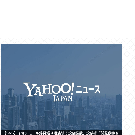
【SNS】イオンモール爆発巡り遺族装う投稿拡散、投稿者「閲覧数稼ぎ