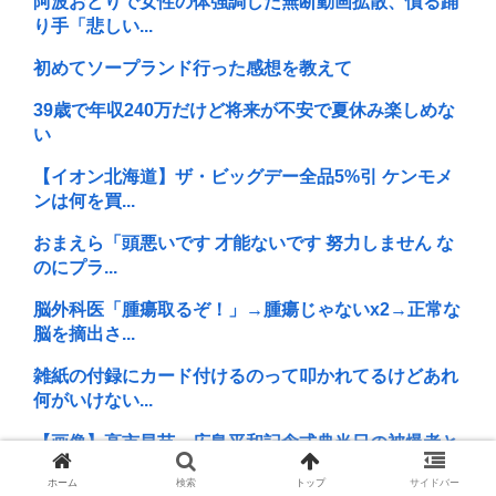
阿波おどりで女性の体強調した無断動画拡散、憤る踊
り手「悲しい...
初めてソープランド行った感想を教えて
39歳で年収240万だけど将来が不安で夏休み楽しめな
い
【イオン北海道】ザ・ビッグデー全品5%引 ケンモメ
ンは何を買...
おまえら「頭悪いです 才能ないです 努力しません な
のにプラ...
脳外科医「腫瘍取るぞ！」→腫瘍じゃないx2→正常な
脳を摘出さ...
雑紙の付録にカード付けるのって叩かれてるけどあれ
何がいけない...
【画像】高市早苗、広島平和記念式典当日の被爆者と
の面会を早急...
ホーム
検索
トップ
サイドバー