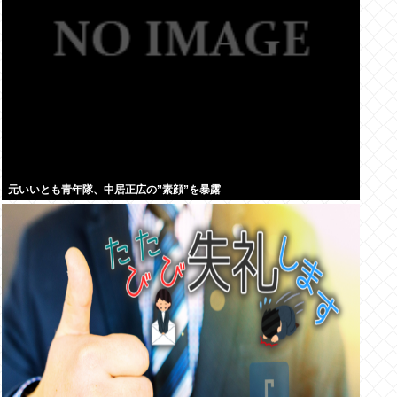
元いいとも青年隊、中居正広の”素顔”を暴露