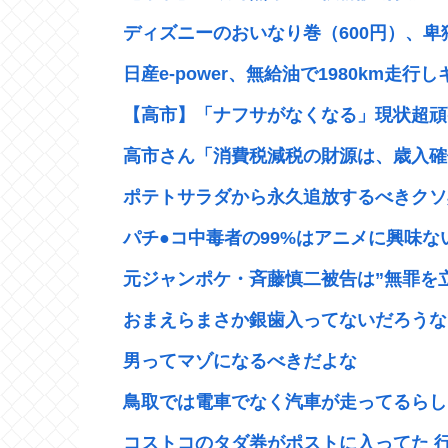
ディズニーのおいなり巻（600円）、卑
日産e-power、無給油で1980km走行し
【高市】「ナフサがなくなる」現状超頑張
高市さん「消費税減税の財源は、歳入確保
ポテトサラダから永久追放するべきクソ具
パチ●コ中毒者の99%はアニメに興味ない
元ジャンポケ・斉藤慎二被告は”無罪を立証
おまえらまさか銀歯入ってないだろうな？
男ってマゾになるべきだよな
鳥取では電車でなく汽車が走ってるらしい
コストコのタダ券がポストに入ってた 行