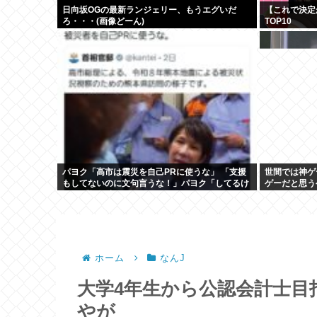
日向坂OGの最新ランジェリー、もうエグいだ
【これで決定
ろ・・・(画像どーん)
TOP10
パヨク「高市は震災を自己PRに使うな」 「支援
世間では神ゲ
もしてないのに文句言うな！」パヨク「してるけ
ゲーだと思う
ど」 「証拠出せ！」
ホーム
なんJ
大学4年生から公認会計士目
やが