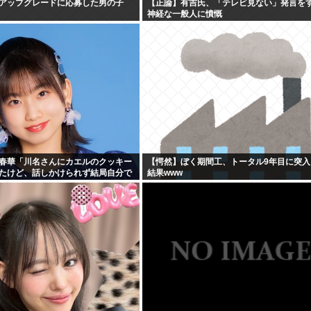
アップグレードに応募した男の子
【正論】有吉氏、「テレビ見ない」発言を
神経な一般人に憤慨
春華「川名さんにカエルのクッキー
【愕然】ぼく期間工、トータル9年目に突入
たけど、話しかけられず結局自分で
結果www