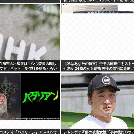
配信も
K性加害の出演者は「今も普通の顔し
【私はあなたの味方】中学の同級生をスト
てる」ネット「受信料を取るくらい
行為か 24歳の女を逮捕 男性の自宅に唐揚
えよ」
庫本など繰り返し届ける / 兵庫県
メディ『バタリアン』 BS-TBSで
ジャンポケ斉藤の被害女性「事件後にバウ