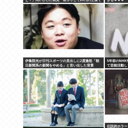
戦おうとし出すとクソ痛いヤツに…」
伊集院光が日刊スポーツの見出しに2度激怒「朝
5年前のNH
日新聞系の新聞をやめる」と言い出した背景
て芸能活動し
なら詳細を伝
伝説的ホラーコ