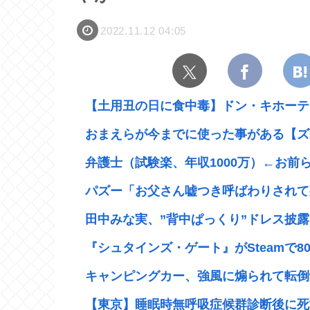
2022.11.12 04:05
【土用丑の日に食中毒】ドン・キホーテ出
おまえらが今までに使った事がある【ズ
弁護士（試験楽、年収1000万）←お前
パズー「お父さん嘘つき呼ばわりされて死
田中みな実、”背中ぱっくり”ドレス披露
『シュタインズ・ゲート』がSteamで80%
キャンピングカー、強風に煽られて転倒
【東京】睡眠時無呼吸症候群診断後に死亡