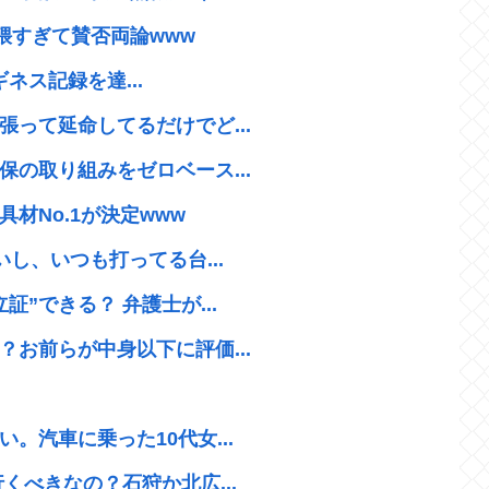
猥すぎて賛否両論www
ギネス記録を達...
って延命してるだけでど...
の取り組みをゼロベース...
材No.1が決定www
し、いつも打ってる台...
”できる？ 弁護士が...
お前らが中身以下に評価...
。汽車に乗った10代女...
くべきなの？石狩か北広...