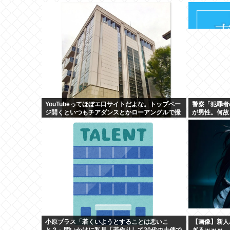
YouTubeってほぼエ口サイトだよな。トップペー
警察「犯罪者
ジ開くといつもチアダンスとかローアングルで撮
が男性。何故
影した街撮り動画ばっか出てくるじゃん
か」
小原ブラス「若くいようとすることは悪いこ
【画像】新人バ
と？」問いかけに私見「若作りして20代の土俵で
ぎるｗｗｗ