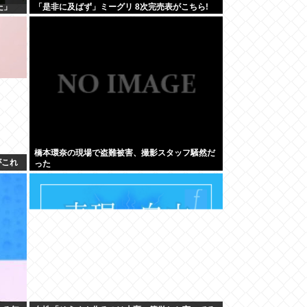
た」
「是非に及ばず」ミーグリ 8次完売表がこちら!
橋本環奈の現場で盗難被害、撮影スタッフ騒然だ
がこれ
った