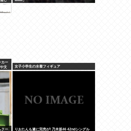
ーカー
女子小学生の水着フィギュア
げや文
ムクー
りおたんも遂に完売が! 乃木坂46 42ndシングル