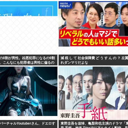
の8割が男性。凶悪犯罪になるの9割
減 税 し て 社会保障費 ど う す ん の ？ 左
、こんなにも犯罪者は男性に偏るの
れダンマリだよな
ーチャルYoutuberさん、ドエロす
東野圭吾を追悼、亀梨和也主演のドラマ「
吾 手紙」放送 TVerでリアルタイム配信、