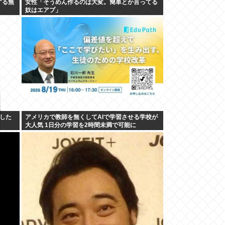
する無
女性「そうめん作るのは大変。簡単とか言ってる
奴はエアプ」
した
アメリカで教師を無くしてAIで学習させる学校が
大人気 1日分の学習を2時間未満で可能に