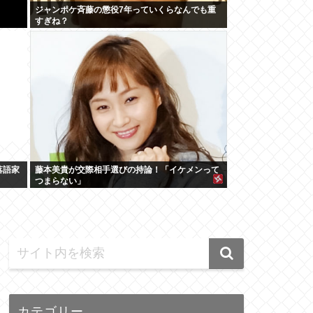
ジャンポケ斉藤の懲役7年っていくらなんでも重
すぎね？
落語家
藤本美貴が交際相手選びの持論！「イケメンって
つまらない」
カテゴリー