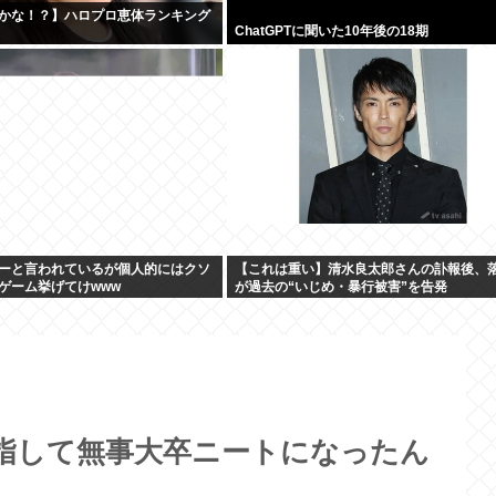
かな！？】ハロプロ恵体ランキング
ChatGPTに聞いた10年後の18期
ーと言われているが個人的にはクソ
【これは重い】清水良太郎さんの訃報後、
ゲーム挙げてけwww
が過去の“いじめ・暴行被害”を告発
指して無事大卒ニートになったん