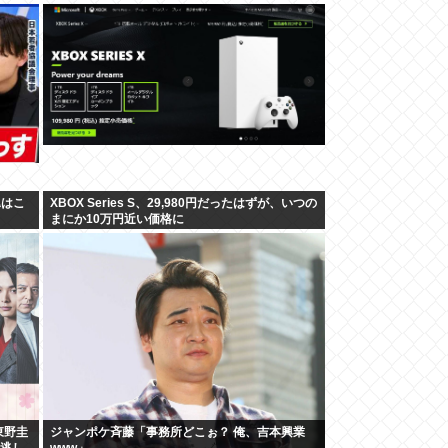
翼はこ
XBOX Series S、29,980円だったはずが、いつの
まにか10万円近い価格に
東野圭
ジャンポケ斉藤「事務所どこぉ？ 俺、吉本興業
見逃し
www」