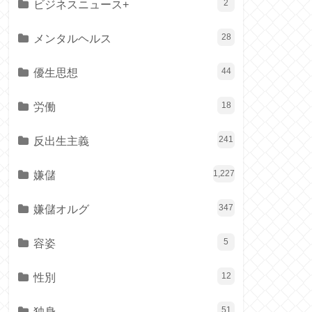
ビジネスニュース+
2
メンタルヘルス
28
優生思想
44
労働
18
反出生主義
241
嫌儲
1,227
嫌儲オルグ
347
容姿
5
性別
12
独身
51