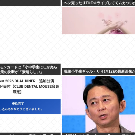
ヘン売ったりTikTokライブしててムカつい
モンカードは「小中学生にしか売ら
現役小学生ギャル・りりぴ(12)の最新画像
対策の決断が「素晴らしい」