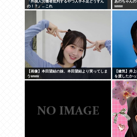
「外国人労働者批判するやつ人手不足どうすん
あのちゃんの
の！？」←これ
www
【画像】本田望結の妹、本田望結より実ってしま
【健気】井上
うwww
を渡したかっ
食べた」