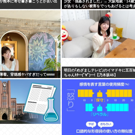
が熊本に寄せ書き書こうとか言い出
少女「強姦されました」→ 大阪地裁「14歳
がありもしない被害をでっちあげるとは考
い」→懲役12年→元少女「嘘でしたw」
明日の｢めざましテレビ｣のイマドキに五百
薄着。背徳感ヤバすぎだってwww
ちゃんｷﾀ━(ﾟ∀ﾟ)━!【乃木坂46】