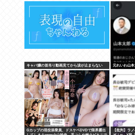
キャバ嬢の首吊り動画見てから涙が止まらない
元れいわ山本
Gカップの現役添乗員、ドスケベDVDで限界露出
【批判】ラノ
してしまうwww小山玲奈、手ぶらや極小ビキニで
ぞ！w」X民