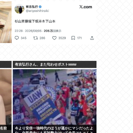
有吉弘行さん、また匂わせポストwww
の名前
今より安倍一強時代のほうが遥かにマシだったよ
な。自民党内にも反対勢力はいて会見はちゃんと