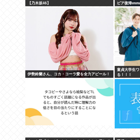
【乃木坂46】
ビア復帰ww
童貞大学生ワ
伊勢鈴蘭さん、コカ・コーラ愛を全力アピール！
る！！！