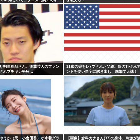
？」←やめたれwと話題に
り明星粗品さん、後輩芸人のファン
11歳の娘をレ●プされた父親。娘のTikTok
されブチギレ発狂…
ントを使い自宅に誘き出し、銃撃で天誅！
ゆうか（元・小倉優香）が水着グラ
【画像】倉科カナさん(37)の身体、刺激が