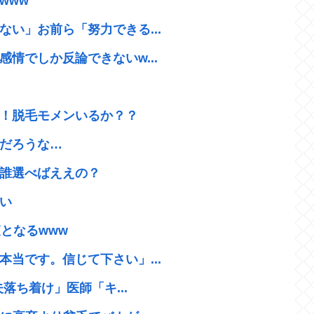
www
い」お前ら「努力できる...
情でしか反論できないw...
！脱毛モメンいるか？？
だろうな…
誰選べばええの？
い
となるwww
当です。信じて下さい」...
落ち着け」医師「キ...