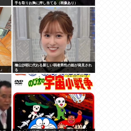
手を取りお胸に押し当てる（画像あり）
檜山沙耶に代わる新しい弱者男性の姫が発見され
！」
る