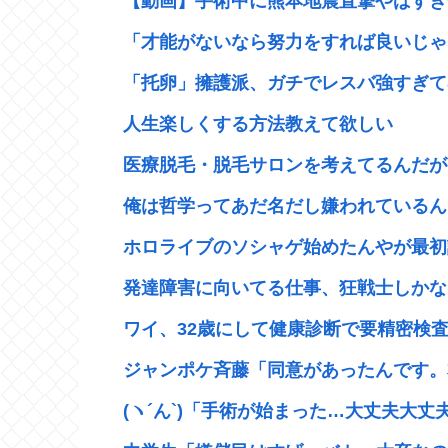
【動画】手術中に熊本地震直撃やばすぎ
「才能がないなら努力をすれば良いじゃな
「托卵」擁護派、ガチでレスバ強すぎて感
人生楽しくする方法教えて欲しい
医療脱毛・脱毛サロンを考えてるんだが
俺は哲学ってあだ名だし嫌われているん
ホロライブのソシャゲ始めたんやが最初
発達障害に向いてる仕事、狂戦士しかな
ワイ、32歳にして健康診断で要精密検査
ジャンポケ斉藤「同意があったんです。本
(ヽ´ん`)「手術が始まった…大丈夫大丈夫