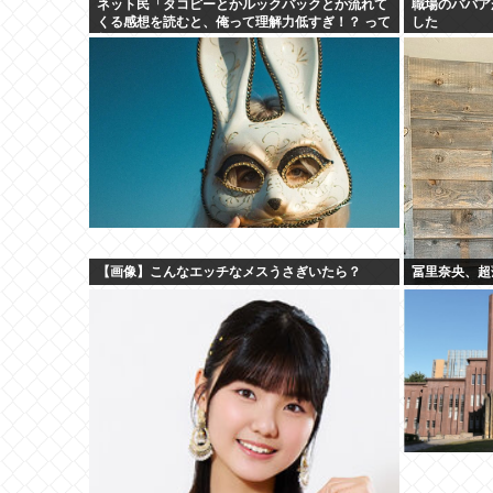
ネット民「タコピーとかルックバックとか流れて
職場のババア
くる感想を読むと、俺って理解力低すぎ！？ って
した
超凹む。つらい」
【画像】こんなエッチなメスうさぎいたら？
冨里奈央、超