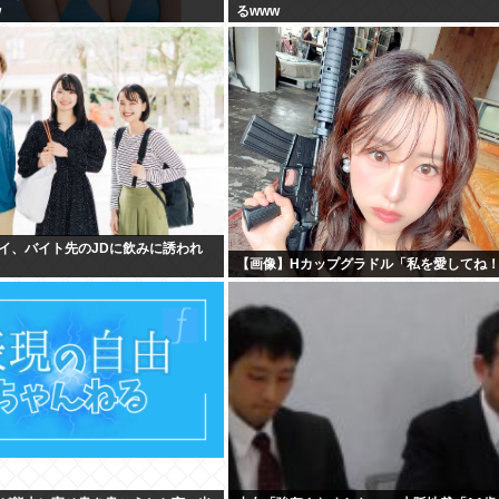
w
るwww
イ、バイト先のJDに飲みに誘われ
【画像】Hカップグラドル「私を愛してね