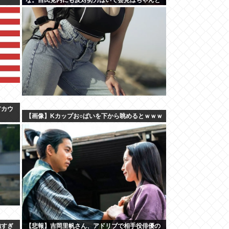
やり国会にも出席、僅かに常識もあった
アカウ
【画像】Kカップお○ぱいを下から眺めるとｗｗｗ
強すぎ
【悲報】吉岡里帆さん、アドリブで相手役俳優の