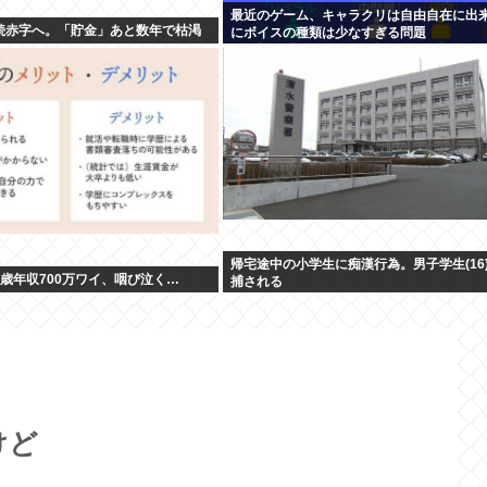
最近のゲーム、キャラクリは自由自在に出
続赤字へ。「貯金」あと数年で枯渇
にボイスの種類は少なすぎる問題
帰宅途中の小学生に痴漢行為。男子学生(16
0歳年収700万ワイ、咽び泣く…
捕される
けど