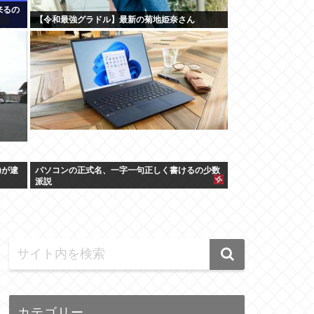
来るの
【令和最強グラドル】最新の菊地姫奈さん
)が逮
パソコンの正式名、一字一句正しく書けるの少数
派説
カテゴリー