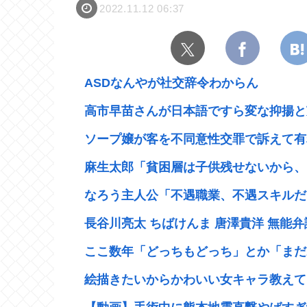
2022.11.12 06:37
ASDなんやが社交辞令わからん
高市早苗さんが日本語ですら変な抑揚と芝
ソープ嬢が客を不同意性交罪で訴えて有罪
麻生太郎「貧困層は子供残せないから、い
なろう主人公「不遇職業、不遇スキルだけ
長谷川亮太 ちばけんま 唐澤貴洋 無能弁
ここ数年「どっちもどっち」とか「まだわ
絵描きたいからかわいい女キャラ教えて