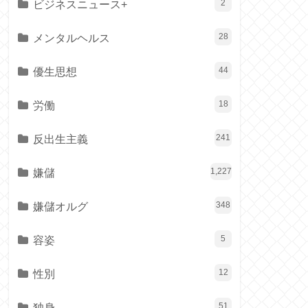
ビジネスニュース+
2
メンタルヘルス
28
優生思想
44
労働
18
反出生主義
241
嫌儲
1,227
嫌儲オルグ
348
容姿
5
性別
12
独身
51