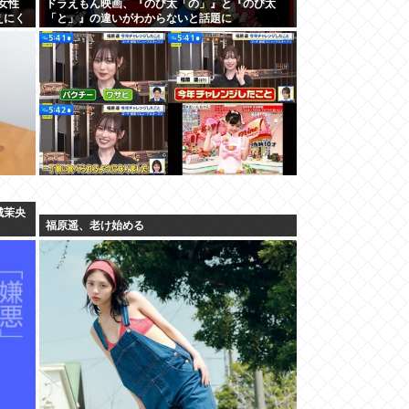
女性
ドラえもん映画、『のび太「の」』と『のび太
えにく
「と」』の違いがわからないと話題に
城茉央
福原遥、老け始める