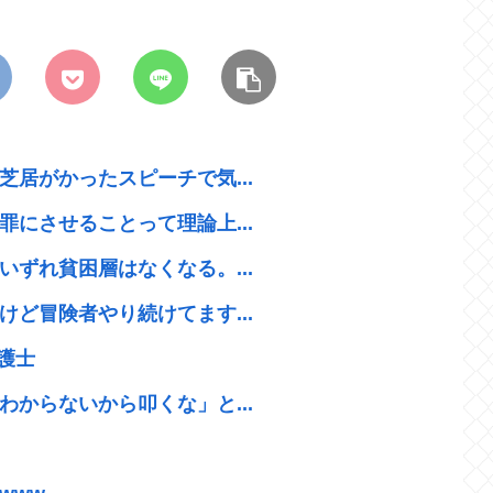
居がかったスピーチで気...
にさせることって理論上...
ずれ貧困層はなくなる。...
ど冒険者やり続けてます...
護士
からないから叩くな」と...