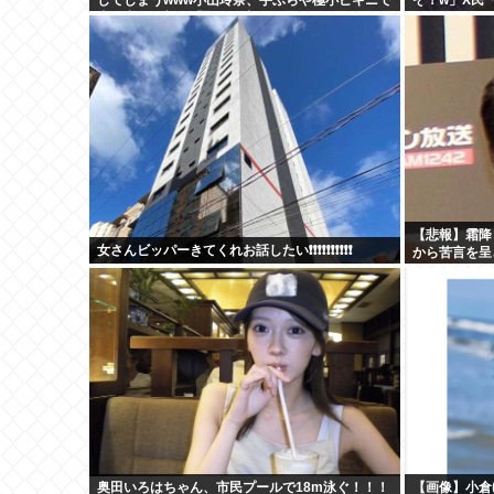
大放出！！新作「聖なる山」の動画＆画像まと
かしくないの
め！
【悲報】霜降
女さんビッパーきてくれお話したい❗❗❗❗❗❗❗❗❗❗
から苦言を呈
奥田いろはちゃん、市民プールで18m泳ぐ！！！
【画像】小倉