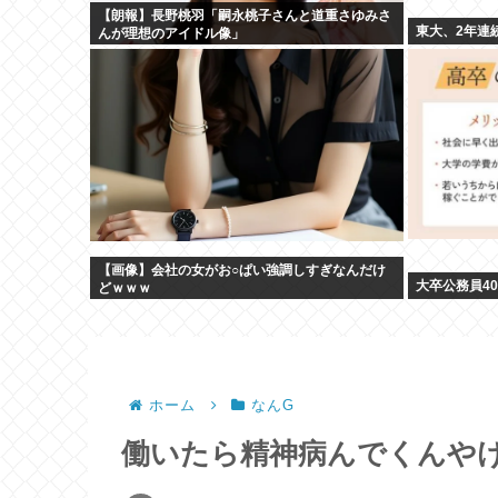
【朗報】長野桃羽「嗣永桃子さんと道重さゆみさ
東大、2年連
んが理想のアイドル像」
【画像】会社の女がお○ぱい強調しすぎなんだけ
大卒公務員4
どｗｗｗ
ホーム
なんG
働いたら精神病んでくんや