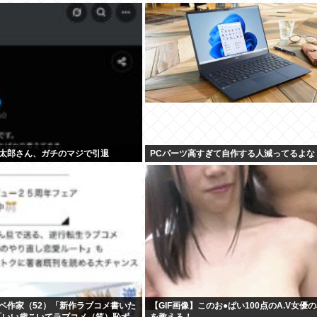
太郎さん、ガチのマジで引退
PCパーツ高すぎて自作する人減ってるよな
ベ作家（52）「新作ラブコメ書いた
【GIF画像】このお●ぱい100点のA.V女優
「いい歳こいてラブコメ（笑）恥ず
を教えろ！