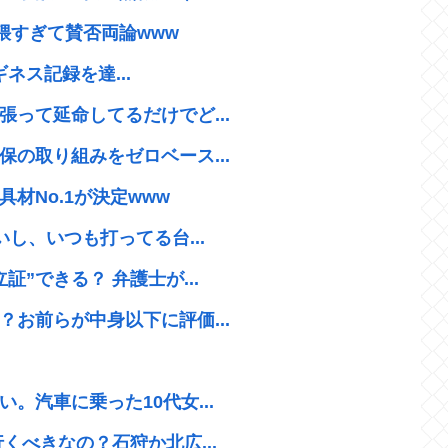
猥すぎて賛否両論www
ギネス記録を達...
って延命してるだけでど...
の取り組みをゼロベース...
材No.1が決定www
し、いつも打ってる台...
”できる？ 弁護士が...
お前らが中身以下に評価...
。汽車に乗った10代女...
くべきなの？石狩か北広...