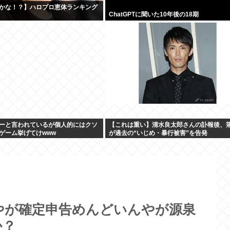
かな！？】ハロプロ恵体ランキング
ChatGPTに聞いた10年後の18期
ーと言われているが個人的にはクソ
【これは重い】清水良太郎さんの訃報後、
ゲーム挙げてけwww
が過去の“いじめ・暴行被害”を告発
やが確定申告めんどいんやが源泉
か？