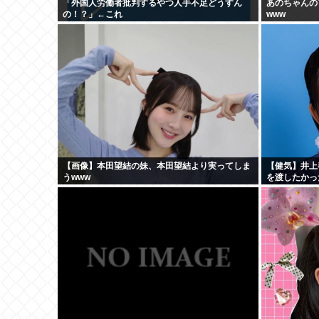
「外国人労働者批判するやつ人手不足どうすん
あのちゃんの
の！？」←これ
www
【画像】本田望結の妹、本田望結より実ってしま
【健気】井上
うwww
を渡したかっ
食べた」