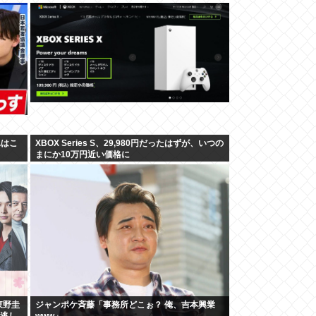
翼はこ
XBOX Series S、29,980円だったはずが、いつの
まにか10万円近い価格に
東野圭
ジャンポケ斉藤「事務所どこぉ？ 俺、吉本興業
見逃し
www」