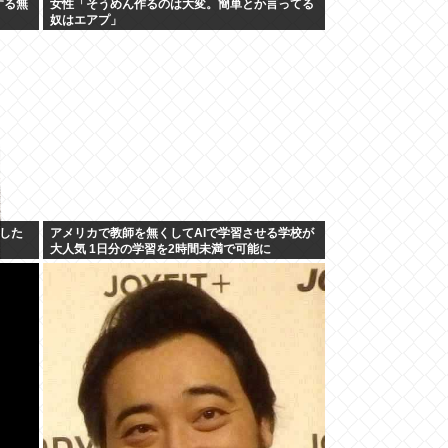
する無
女性「そうめん作るのは大変。簡単とか言ってる
奴はエアプ」
した
アメリカで教師を無くしてAIで学習させる学校が
大人気 1日分の学習を2時間未満で可能に