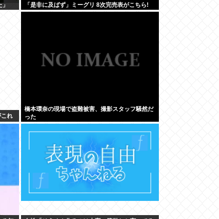
た」
「是非に及ばず」ミーグリ 8次完売表がこちら!
橋本環奈の現場で盗難被害、撮影スタッフ騒然だ
がこれ
った