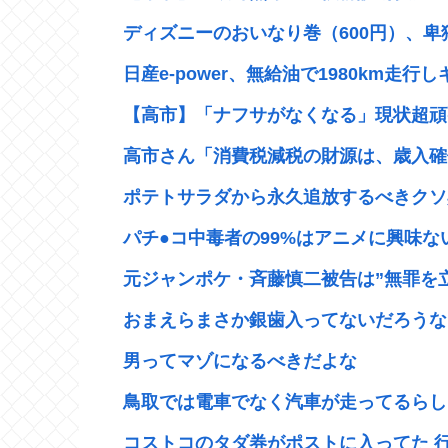
ディズニーのおいなり巻（600円）、卑
日産e-power、無給油で1980km走行し
【高市】「ナフサがなくなる」現状超頑張
高市さん「消費税減税の財源は、歳入確保
ポテトサラダから永久追放するべきクソ具
パチ●コ中毒者の99%はアニメに興味ない
元ジャンポケ・斉藤慎二被告は”無罪を立証
おまえらまさか銀歯入ってないだろうな？
男ってマゾになるべきだよな
鳥取では電車でなく汽車が走ってるらしい
コストコのタダ券がポストに入ってた 行