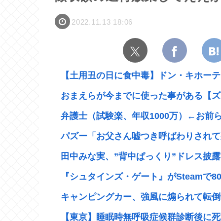
2022.11.13 18:06
【土用丑の日に食中毒】ドン・キホーテ出
おまえらが今までに使った事がある【ズ
弁護士（試験楽、年収1000万）←お前
パズー「お父さん嘘つき呼ばわりされて死
田中みな実、”背中ぱっくり”ドレス披露
『シュタインズ・ゲート』がSteamで80%
キャンピングカー、強風に煽られて転倒
【東京】睡眠時無呼吸症候群診断後に死亡