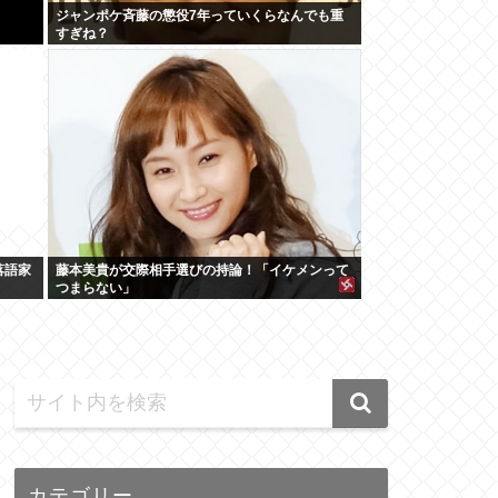
ジャンポケ斉藤の懲役7年っていくらなんでも重
すぎね？
落語家
藤本美貴が交際相手選びの持論！「イケメンって
つまらない」
カテゴリー