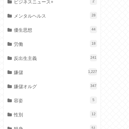
ビジネスニュース+
2
メンタルヘルス
28
優生思想
44
労働
18
反出生主義
241
嫌儲
1,227
嫌儲オルグ
347
容姿
5
性別
12
独身
51