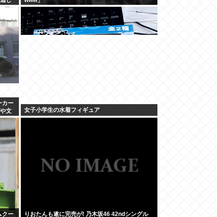
ーカー
女子小学生の水着フィギュア
げや文
ムクー
りおたんも遂に完売が! 乃木坂46 42ndシングル