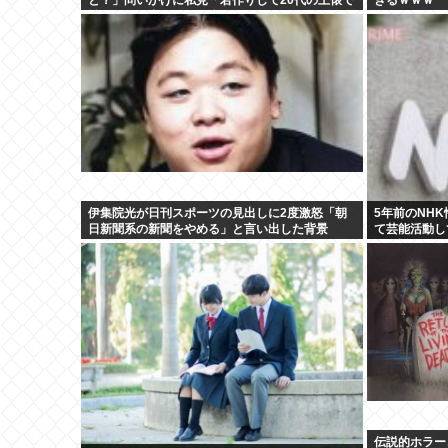
戦おうとし出すとクソ痛いヤツに…」
伊集院光が日刊スポーツの見出しに2度激怒「朝
5年前のNH
日新聞系の新聞をやめる」と言い出した背景
て芸能活動し
なら詳細を伝
伝説的ホラーコ