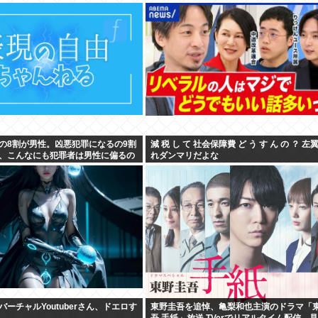
の8割が男性。凶悪犯罪になるの9割
減 税 し て 社会保障費 ど う す ん の ？ 左
、こんなにも犯罪者は男性に偏るの
れダンマリだよな
ーチャルYoutuberさん、ドエロす
東野圭吾を追悼、亀梨和也主演のドラマ「
吾 手紙」放送 TVerでリアルタイム配信、