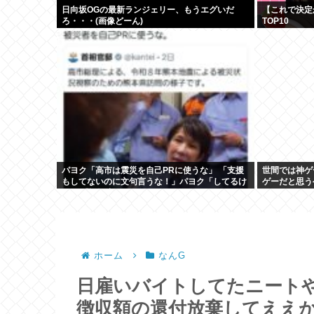
日向坂OGの最新ランジェリー、もうエグいだ
【これで決定
ろ・・・(画像どーん)
TOP10
パヨク「高市は震災を自己PRに使うな」 「支援
世間では神ゲ
もしてないのに文句言うな！」パヨク「してるけ
ゲーだと思う
ど」 「証拠出せ！」
ホーム
なんG
日雇いバイトしてたニート
徴収額の還付放棄してええ