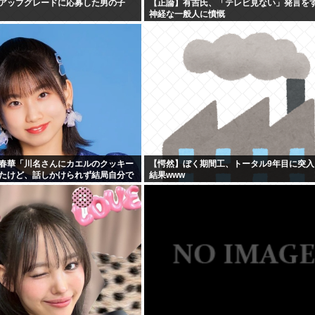
アップグレードに応募した男の子
【正論】有吉氏、「テレビ見ない」発言を
神経な一般人に憤慨
春華「川名さんにカエルのクッキー
【愕然】ぼく期間工、トータル9年目に突入
たけど、話しかけられず結局自分で
結果www