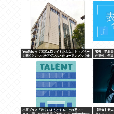
YouTubeってほぼエ口サイトだよな。トップペー
警察「犯罪者
ジ開くといつもチアダンスとかローアングルで撮
が男性。何故
影した街撮り動画ばっか出てくるじゃん
か」
小原ブラス「若くいようとすることは悪いこ
【画像】新人バ
と？」問いかけに私見「若作りして20代の土俵で
ぎるｗｗｗ