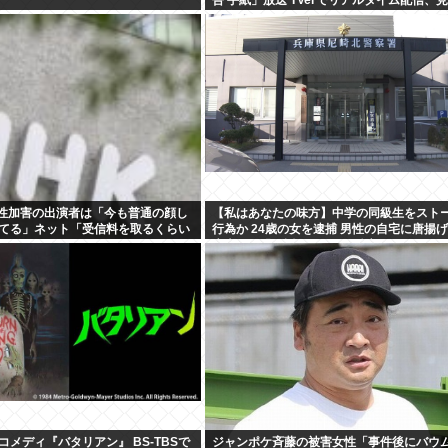
配信も
K性加害の出演者は「今も普通の顔し
【私はあなたの味方】中学の同級生をスト
てる」ネット「受信料を取るくらい
行為か 24歳の女を逮捕 男性の自宅に唐揚
えよ」
庫本など繰り返し届ける / 兵庫県
メディ『バタリアン』 BS-TBSで
ジャンポケ斉藤の被害女性「事件後にバウ