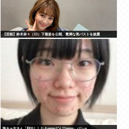
【芸能】鈴木奈々（33）下着姿を公開、豊満な美バストを披露
陰キャ女さん「顔出ししたろwwwどん!!!www」パシャ