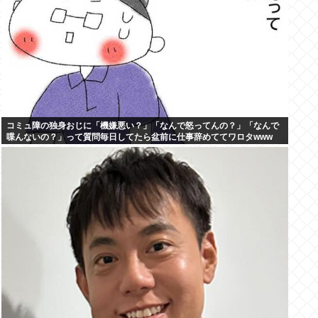
コミュ障の独身おじに「機嫌悪い？」「なんで怒ってんの？」「なんで
喋んないの？」って質問毎日してたら盆前に仕事辞めててワロタwww