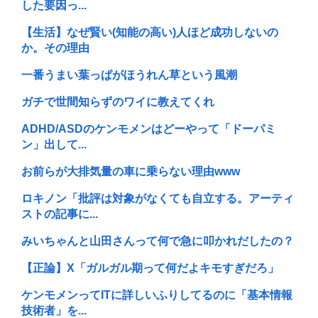
した要因っ...
【生活】なぜ賢い(知能の高い)人ほど成功しないの
か。その理由
一番うまい葉っぱがほうれん草という風潮
ガチで世間知らずのワイに教えてくれ
ADHD/ASDのケンモメンはどーやって「ドーパミ
ン」出して...
お前らが大排気量の車に乗らない理由www
ロキノン「批評は対象がなくても自立する。アーティ
ストの記事に...
みいちゃんと山田さんって何で急に叩かれだしたの？
【正論】X「ガルガル期って何だよキモすぎだろ」
ケンモメンってITに詳しいふりしてるのに「基本情報
技術者」を...