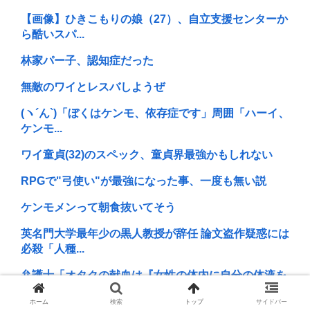
【画像】ひきこもりの娘（27）、自立支援センターか
ら酷いスパ...
林家パー子、認知症だった
無敵のワイとレスバしようぜ
(ヽ´ん`)「ぼくはケンモ、依存症です」周囲「ハーイ、
ケンモ...
ワイ童貞(32)のスペック、童貞界最強かもしれない
RPGで"弓使い"が最強になった事、一度も無い説
ケンモメンって朝食抜いてそう
英名門大学最年少の黒人教授が辞任 論文盗作疑惑には
必殺「人種...
弁護士「オタクの献血は『女性の体内に自分の体液を
入れる』のが...
ホーム
検索
トップ
サイドバー