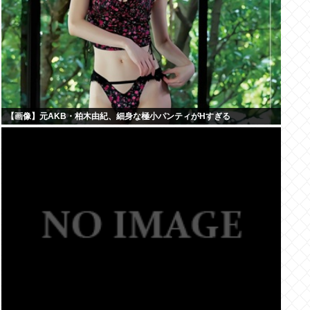
【画像】元AKB・柏木由紀、細身な極小パンティがHすぎる