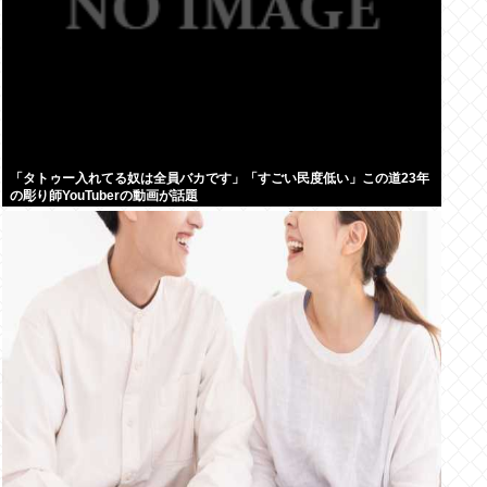
「タトゥー入れてる奴は全員バカです」「すごい民度低い」この道23年
の彫り師YouTuberの動画が話題