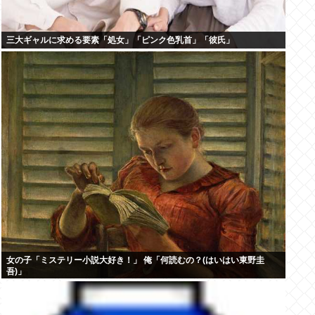
三大ギャルに求める要素「処女」「ピンク色乳首」「彼氏」
女の子「ミステリー小説大好き！」 俺「何読むの？(はいはい東野圭
吾)」