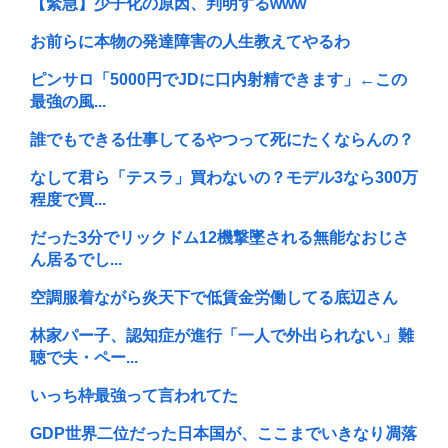
【緊急】少子化の原因、判明するwww
お前らに本物の発達障害の人生教えてやるわ
ピンサロ「5000円でJDに口内射精できます」←この
最強の風...
誰でもできる仕事してるやつって死にたくならんの？
なして君ら「テスラ」買わないの？モデル3なら300万
程度で買...
だった3分でリックドム12機撃墜される無能なおじさ
ん居るでし...
空調服着ながら炎天下で低賃金労働してる底辺さん
林家パー子、認知症が進行「一人で外出られない」難
聴で夫・ペー...
いっち枠最強って言われてた
GDP世界二位だった日本国が、ここまでいきなり凋落