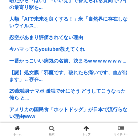
暇だから『はい』『いいえ』で答えられる質問でワイ
の最寄り駅を...
人類「AIで未来を良くする！」米「自然界に存在しな
いウイルス...
忍空があまり評価されてない理由
今ハマってるyoutuber教えてくれ
一番かっこいい病気の名前、決まるw w w w w w w ...
【謎】処女膜「邪魔です、破れたら痛いです、血が出
ます」←存在...
29歳独身ナマポ 孤独で死にそう どうしてこうなった
俺ら と...
アメリカの国民食「ホットドッグ」が日本で流行らな
い理由www
ケンモメンが18年ぶりに見る画像がこちらwww
ホーム
検索
トップ
サイドバー