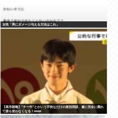
女性「男にダメージ与える方法はこれ」
【高市朗報】"チー牛"とかいう不快なだけの差別用語、遂に完全に廃れ
て誰も使わなくなる！www