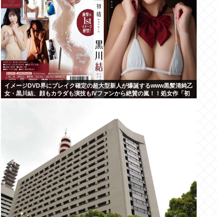
イメージDVD界にブレイク確定の超大型新人が爆誕するwww黒髪清純乙
女・黒川結、顔もカラダも演技もIVファンから絶賛の嵐！！処女作「初
結」の動画＆画像まとめ！！