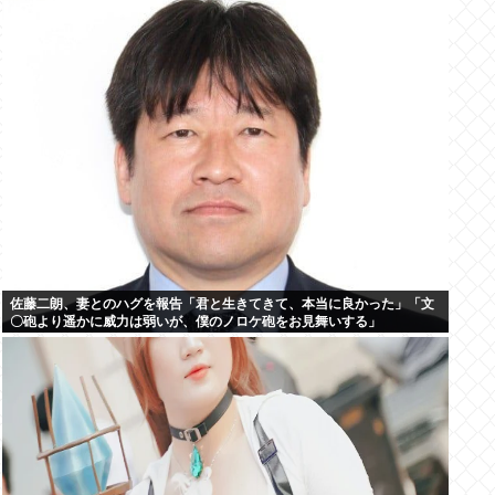
佐藤二朗、妻とのハグを報告「君と生きてきて、本当に良かった」「文
〇砲より遥かに威力は弱いが、僕のノロケ砲をお見舞いする」