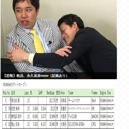
【悲報】粗品、永久追放www（証拠あり）