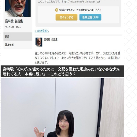
宮崎駿「心の穴を埋めるために、交配を重ねた毛虫みたいな小さな犬を
連れてる人、本当に醜い」←これどう思う？