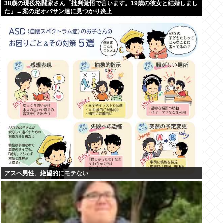
38歳の現役格闘家さん「批判覚悟で言います。19歳の彼女と結婚しまし
た」→案の定オバサン達に見つかり炎上
アスペ男性、絶望的にモテない