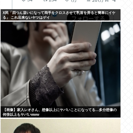
X民「四つん這いになって両手をクロスさせて乳首を弄ると簡単にイケ
る」 これ出来ないヤツはゲイ
【画像】家入レオさん、想像以上にヤバいことになってる…多分想像の
何倍以上もヤバいwww