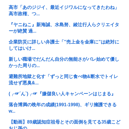
高市「あのジジイ、最近イジワルになってきたわね」
高市政権、つ...
『ヤニねこ』新海誠、水島努、綾辻行人らクリエイタ
ーが絶賛 過...
企業防災に詳しい弁護士「”売上金を金庫に”は絶対に
してはいけ...
新しい職場でだんだん自分の無能さがバレ始めて優し
かった周りの...
避難所地獄と化す「ずっと同じ食べ物&断水でトイレ
流せず悪臭&...
(╭☞´ん`)╭☞『嫌儲良い人キャンペーンはじまる』
落合博満の晩年の成績(1991-1998)、ギリ擁護できる
w...
【動画】89歳認知症祖母とその面倒を見てる35歳こど
おじ孫の...