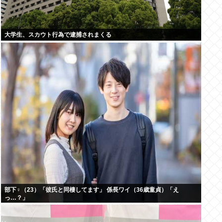
大学生、スカウト行為で逮捕されまくる
部下♀（23）「彼氏と同棲してます」 係長ワイ（36歳童貞）「え
っ…？」