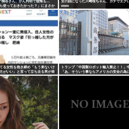
円”桐谷さん、がん判明で後悔も…
女の顔になった川﨑桜ちゃん、ガチでエグ
ら使っておきたかった？」にまさか
www
てる女性を抱き締め「もう来ないけ
トランプ「中国製ロボット輸入禁止！！」
方がいい」と言って立ち去る男が発
「あ、そういう事ならアメリカの安全の為
ーンの輸出も止めるね？」