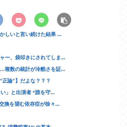
しいと言い続けた結果 ...
ー、袋叩きにされてしま...
複数の統計が冷酷さを証...
"正論"】だよな？？？
」と出演者 “誰を守...
換を望む依存症が徐々...