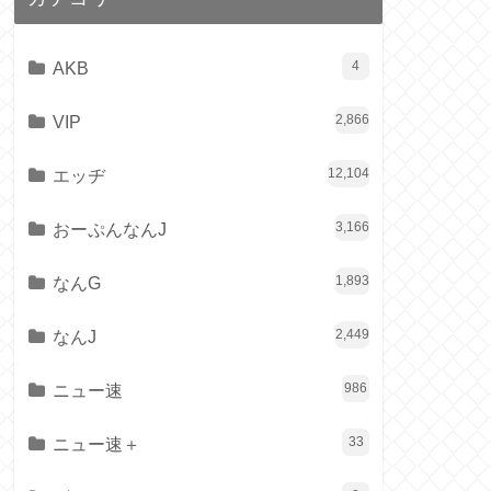
AKB
4
VIP
2,866
エッヂ
12,104
おーぷんなんJ
3,166
なんG
1,893
なんJ
2,449
ニュー速
986
ニュー速＋
33