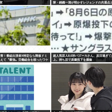
実
隊・錦織一清が明かすレジェンドの共通点
の演出論
加害！番組出演者X特定なら降板ドミ
超人気芸人8.6秒バズーカさん、反日過ぎて
あえて〝最強〟労働組合を頼ったワケ
上。持ち芸で原爆投下を揶揄