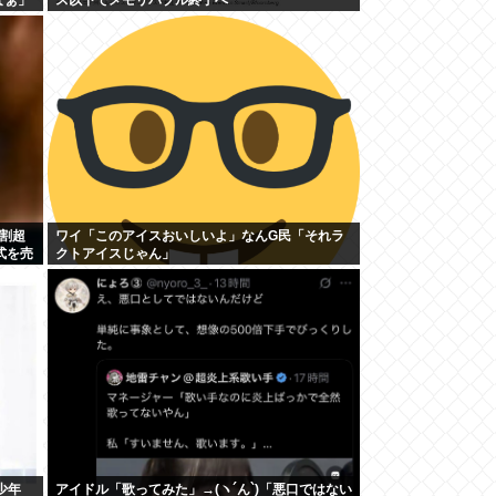
割超
ワイ「このアイスおいしいよ」なんG民「それラ
式を売
クトアイスじゃん」
少年
アイドル「歌ってみた」→(ヽ´ん`)「悪口ではない