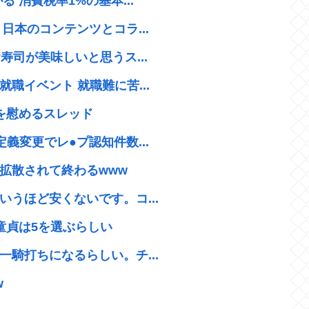
 消費税率1%の基本...
日本のコンテンツとコラ...
寿司が美味しいと思うス...
職イベント 就職難に苦...
を慰めるスレッド
義変更でレ●プ認知件数...
拡散されて終わるwww
うほど安くないです。コ...
童貞は5を選ぶらしい
騎打ちになるらしい。チ...
w