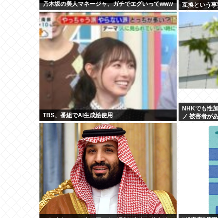
乃木坂の美人マネージャ、ガチでエグいってwww
互換という事
NHKでも性
TBS、番組でAI生成絵使用
ノ 被害者が