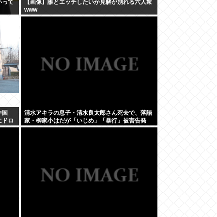
いって
【画像】誰とエッチしたいか見解が別れる六人衆
www
中国
清水アキラの息子・清水良太郎さん死去で、落語
にドロ
家・柳家小はだが「いじめ」「暴行」被害告発