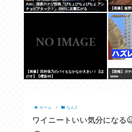
Ado、深夜のナゾ投稿「びちょびちょびちょ アン
【画像】板野
チョビアタック！」 SNSに反響広がる
【画像】田村保乃のパイもなかなか大きい！【ほ
【朗報】ガチ
のす】【櫻坂46】
www
ホーム
なんJ
ワイニートいい気分になる