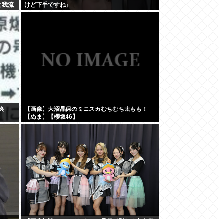
と我流
けど下手ですね」
炎
【画像】大沼晶保のミニスカむちむち太もも！
【ぬま】【櫻坂46】