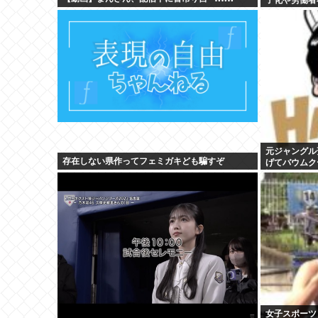
元ジャングル
存在しない県作ってフェミガキども騙すぞ
げてバウムク
悔しさと怒り
女子スポーツ