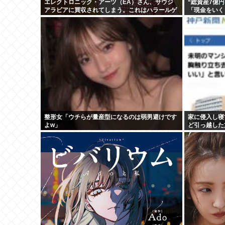
エレクトロニック・アーツ（EA）さん、サウジ
“総資産7億
アラビアに買収されてしまう。これはハラールゲ
「現金をいく
ーム爆誕か
の回答
整形女「ウチらが量産型になるのは弱男避けです
家に侵入し寝
よw」
ど引っ越した
生