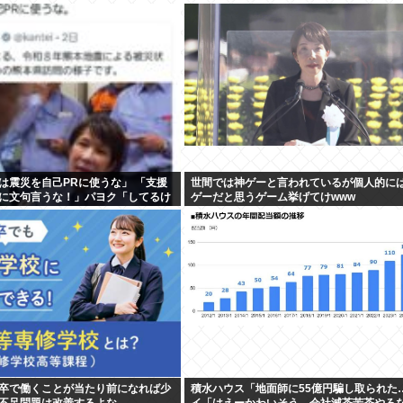
は震災を自己PRに使うな」 「支援
世間では神ゲーと言われているが個人的に
に文句言うな！」パヨク「してるけ
ゲーだと思うゲーム挙げてけwww
出せ！」
卒で働くことが当たり前になれば少
積水ハウス「地面師に55億円騙し取られた
不足問題は改善するよな
イ「はえーかわいそう…会社滅茶苦茶やろ