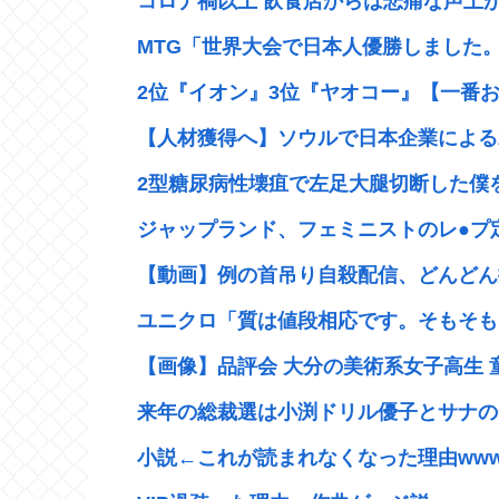
コロナ禍以上 飲食店からは悲痛な声上がる
MTG「世界大会で日本人優勝しました。
2位『イオン』3位『ヤオコー』【一番お
【人材獲得へ】ソウルで日本企業による就
2型糖尿病性壊疽で左足大腿切断した僕
ジャップランド、フェミニストのレ●プ定
【動画】例の首吊り自殺配信、どんどん
ユニクロ「質は値段相応です。そもそもい
【画像】品評会 大分の美術系女子高生 
来年の総裁選は小渕ドリル優子とサナの一
小説←これが読まれなくなった理由ww