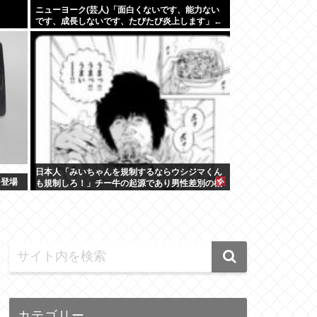
ニューヨーク(芸人)「面白くないです、能力ない
です、成長しないです、たびたび炎上します」←
それでもゴリ押される理由
日本人「みいちゃんを規制するならウシジマくん
0登場
も規制しろ！」チー牛の起源であり男性差別の根
源たるウシジマを許すな！！！
カテゴリー