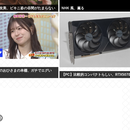
友美、ビキニ姿の谷間がたまらない
NHK 風、薫る
のおひさまの本棚、ガチでエグい
【PC】比較的コンパクトらしい、RTX507
