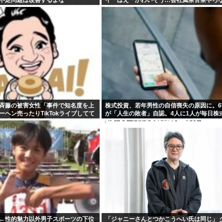
斉藤の被害女性「事件で知名度を上
株式投資、若年男性の自信喪失の原因に。6
ーヘン売ったりTikTokライブしてて
が「人生の敗者」自認。4人に1人が毎日株
を感じた」
買。
←性的魅力以外男子スポーツの下位
「ジャニーさんとつかこうへい氏は同じ」 