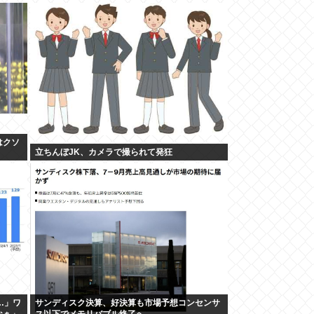
はクソ
立ちんぼJK、カメラで撮られて発狂
…」ワ
サンディスク決算、好決算も市場予想コンセンサ
なぁ」
ス以下でメモリバブル終了へ