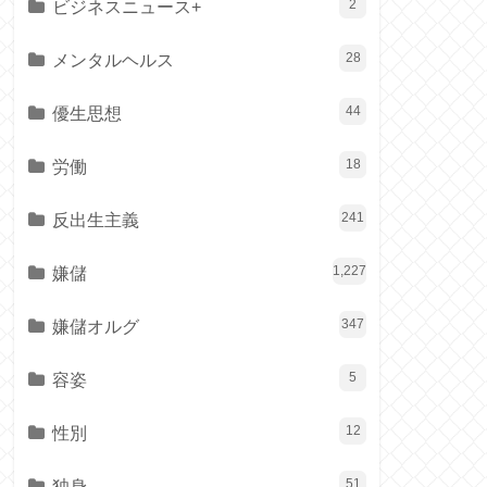
ビジネスニュース+
2
メンタルヘルス
28
優生思想
44
労働
18
反出生主義
241
嫌儲
1,227
嫌儲オルグ
347
容姿
5
性別
12
独身
51