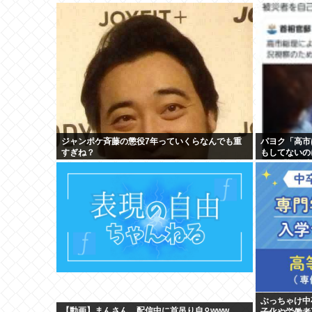
ジャンポケ斉藤の懲役7年っていくらなんでも重
パヨク「高市
すぎね？
もしてないの
ど」 「証拠
ぶっちゃけ中
【動画】まんさん、配信中に首吊り自⚪︎www
子化や労働者