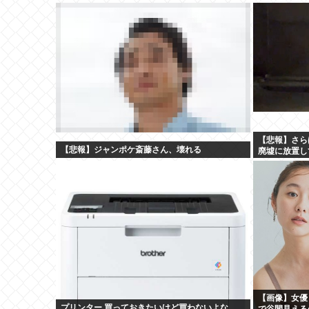
【悲報】さら
【悲報】ジャンポケ斎藤さん、壊れる
廃墟に放置し
【画像】女優
プリンター 買っておきたいけど買わないよな
で谷間見える