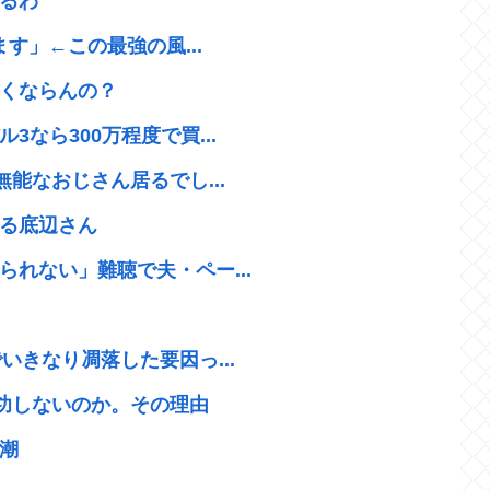
るわ
す」←この最強の風...
くならんの？
なら300万程度で買...
能なおじさん居るでし...
る底辺さん
れない」難聴で夫・ペー...
いきなり凋落した要因っ...
成功しないのか。その理由
潮