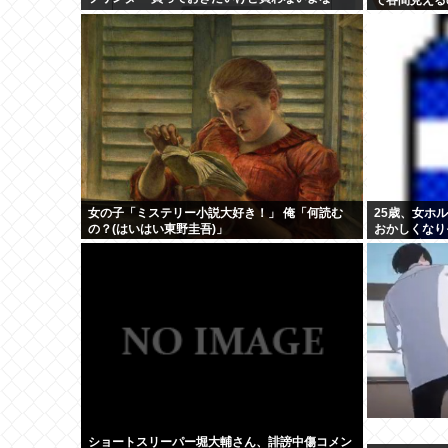
女の子「ミステリー小説大好き！」 俺「何読む
25歳、女ホ
の？(はいはい東野圭吾)」
おかしくなり
りあえずオ●
ショートスリーパー堀大輔さん、誹謗中傷コメン