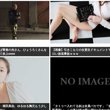
ば青春の光さん、ひょうろくさんを
【画像】引きこもりの女更生ドキュメント
て炎上www
ロい放送事故ｗｗｗ
・堀田真由、ゆるゆる胸元もう少し
「タトゥー入れてる奴は全員バカです」「
のに
民度低い」この道23年の彫り師YouTuber