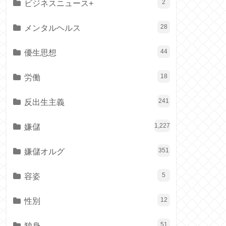
ビジネスニュース+
2
メンタルヘルス
28
優生思想
44
労働
18
反出生主義
241
嫌儲
1,227
嫌儲オルグ
351
容姿
5
性別
12
独身
51