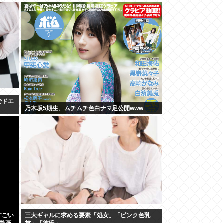
でドエ
乃木坂5期生、ムチムチ色白ナマ足公開www
すごい
三大ギャルに求める要素「処女」「ピンク色乳
の動画
首」「彼氏」