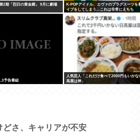
第2期「烈日の黄金郷」 9月に劇場
K-POPアイドル、エヴァのプラグスーツを
イブをしてしまう…これは非常にえちち
人気芸人「これだけ食べて2000円もいかな
.1.3予告番組
高屋は神」
けどさ、キャリアが不安