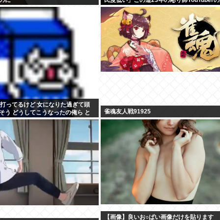
が話題
ル打ってるけど 女になりた過ぎて頭
雀魂友人戦91925
そう どうしてこうなったの俺ら と
ニーしてきた
【画像】良いお○ぱい画像だけを貼ります 