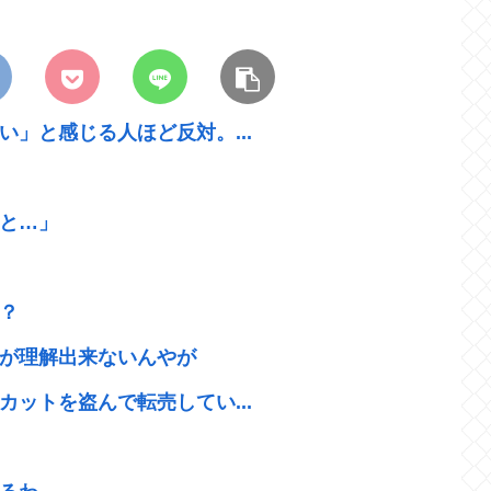
」と感じる人ほど反対。...
と…」
？
が理解出来ないんやが
ットを盗んで転売してい...