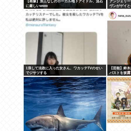
【画像】加工なしのローカル地下アイドル、流石
アンジェリー
に厳しいwww
ヴンがゲイと
アウト ヤフ
1浪して法政に入った女さん、ワカッテTVのせい
【芸能】鈴木
でジサツする
バストを披露