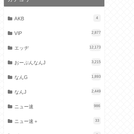
AKB
4
VIP
2,877
エッヂ
12,173
おーぷんなんJ
3,215
なんG
1,893
なんJ
2,449
ニュー速
986
ニュー速＋
33