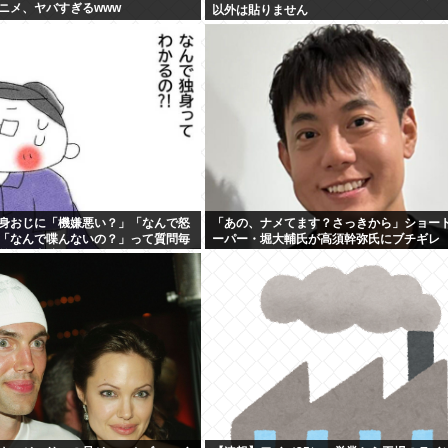
ニメ、ヤバすぎるwww
以外は貼りません
身おじに「機嫌悪い？」「なんで怒
「あの、ナメてます？さっきから」ショー
「なんで喋んないの？」って質問毎
ーパー・堀大輔氏が高須幹弥氏にブチギレ
前に仕事辞めててワロタwww