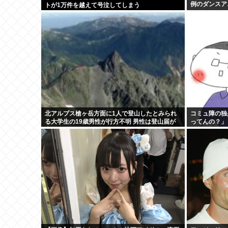
例のダンスア
トが1万件を越えて号泣してしまう
北アルプス槍ヶ岳方面に1人で登山したとみられ
コミュ障の独
る大学生の19歳男性が行方不明 男性は登山届が
ってんの？」
出していた
日してたら盆