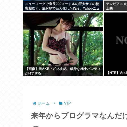
ニューヨークで身長200メートルの巨大サメの被
テレビアニメ
害相次ぐ、放射能で巨大化した恐れ、Yahooニュ
上映
ースより
【画像】元AKB・柏木由紀、細身な極小パンティ
【NTE】Ver
がHすぎる
ホーム
VIP
来年からプログラマなんだ