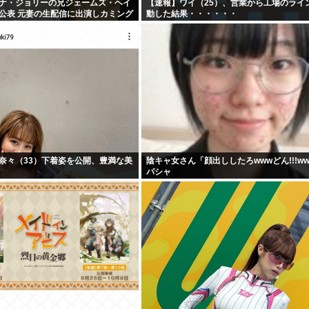
ナ・ジョリーの兄ジェームズ・ヘイ
【速報】ワイ（25）、営業から工場のライ
公表 元妻の生配信に出演しカミング
動した結果・・・・・・
コメ「顔見ればわかる」
奈々（33）下着姿を公開、豊満な美
陰キャ女さん「顔出ししたろwwwどん!!!w
パシャ