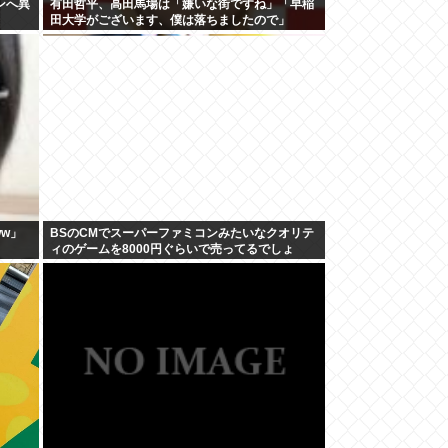
ンへ異
有田哲平、高田馬場は「嫌いな街ですね」「早稲
田大学がございます、僕は落ちましたので」
ww」
BSのCMでスーパーファミコンみたいなクオリテ
ィのゲームを8000円ぐらいで売ってるでしょ