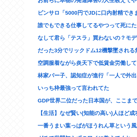
お前らに本物の発達障害の人生教えてや
ピンサロ「5000円でJDに口内射精できま
誰でもできる仕事してるやつって死にた
なして君ら「テスラ」買わないの？モデル3
だった3分でリックドム12機撃墜される無
空調服着ながら炎天下で低賃金労働して
林家パー子、認知症が進行「一人で外出ら
いっち枠最強って言われてた
GDP世界二位だった日本国が、ここまで
【生活】なぜ賢い(知能の高い)人ほど
一番うまい葉っぱがほうれん草という風