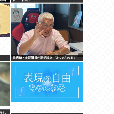
泉房穂・参院議員が新党設立 「2ちゃんねる」
それ