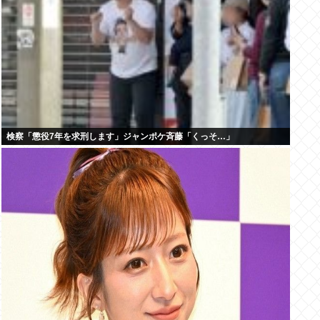
検察「懲役7年を求刑します」ジャンポケ斉藤「くっそ…」