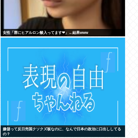
女性「唇にヒアルロン酸入ってます❤」←結果www
嫌儲って反日売国クソクズ板なのに、なんで日本の政治に口出ししてる
の？