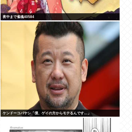
夜中まで雀魂40584
ケンドーコバヤシ「僕、ゲイの方からモテるんです…」