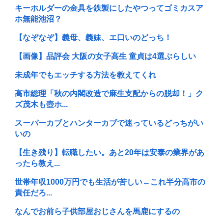
キーホルダーの金具を鉄製にしたやつってゴミカスア
ホ無能池沼？
【なぞなぞ】義母、義妹、エ口いのどっち！
【画像】品評会 大阪の女子高生 童貞は4選ぶらしい
未成年でもエッチする方法を教えてくれ
高市総理「秋の内閣改造で麻生支配からの脱却！」ク
ズ茂木も壺ホ...
スーパーカブとハンターカブで迷っているどっちがい
いの
【生き残り】転職したい。あと20年は安泰の業界があ
ったら教え...
世帯年収1000万円でも生活が苦しい←これ半分高市の
責任だろ...
なんでお前ら子供部屋おじさんを馬鹿にするの