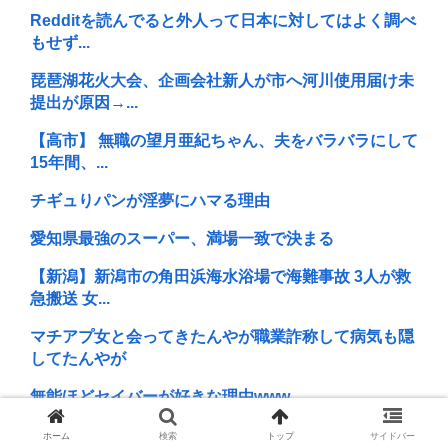
Redditを読んでると外人って日本に対してはよく調べ
もせず...
琵琶湖花火大会、企画会社新人が市へ河川使用届け未
提出が原因→...
【高市】 無職の望月亜紀ちゃん、夫をバラバラにして
15年間、...
チギュりパンが淫夢にハマる理由
愛知県最強のスーパー、満場一致で決まる
【新潟】新潟市の角田浜海水浴場で海難事故 3人が救
急搬送 女...
マチアプ女と会ってきたんやが職業詐称して病気も隠
してたんやが
無能ほどセイバーが好きな理由www
【映画動員ランキング】「映画ちいかわ」動員1位に
ホーム
検索
トップ
サイドバー