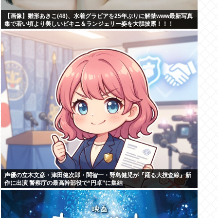
【画像】雛形あきこ(48)、水着グラビアを25年ぶりに解禁www最新写真
集で若い頃より美しいビキニ＆ランジェリー姿を大胆披露！！！
声優の立木文彦・津田健次郎・関智一・野島健児が『踊る大捜査線』新
作に出演 警察庁の最高幹部役で“円卓”に集結