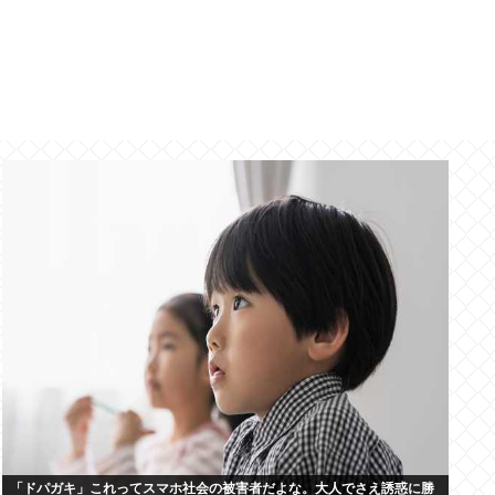
「ドパガキ」これってスマホ社会の被害者だよな。大人でさえ誘惑に勝