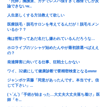
「托卵」擁護派、ガチでレスバ強すぎて感情でしか反
論できないw...
人生楽しくする方法教えて欲しい
医療脱毛・脱毛サロンを考えてるんだが！脱毛モメン
いるか？？
俺は哲学ってあだ名だし嫌われているんだろうな…
ホロライブのソシャゲ始めたんやが最初誰選べばええ
の？
発達障害に向いてる仕事、狂戦士しかない
ワイ、32歳にして健康診断で要精密検査となるwww
ジャンポケ斉藤「同意があったんです。本当です。信
じて下さい」...
(ヽ´ん`)「手術が始まった…大丈夫大丈夫落ち着け」医
師「キ...