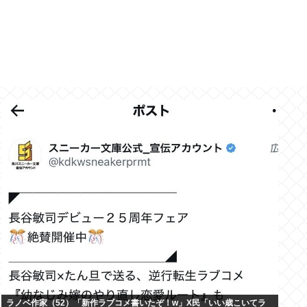
ラノベ作家（52）「新作ラブコメ書いたぞ！w」X民「いい歳こいてラ