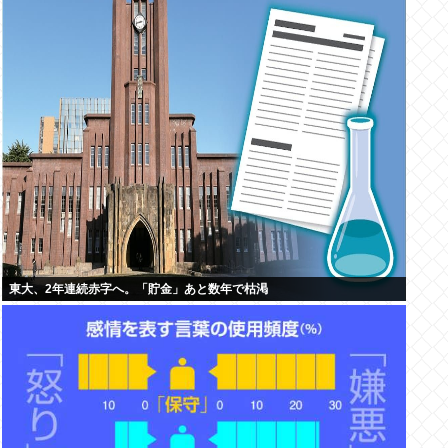
東大、2年連続赤字へ。「貯金」あと数年で枯渇