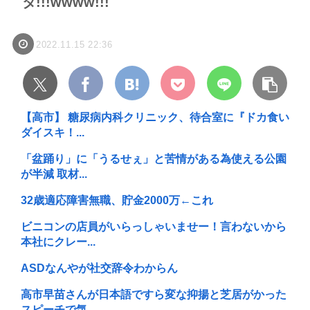
タ!!!wwww!!!
2022.11.15 22:36
【高市】 糖尿病内科クリニック、待合室に『ドカ食い
ダイスキ！...
「盆踊り」に「うるせぇ」と苦情がある為使える公園
が半減 取材...
32歳適応障害無職、貯金2000万←これ
ビニコンの店員がいらっしゃいませー！言わないから
本社にクレー...
ASDなんやが社交辞令わからん
高市早苗さんが日本語ですら変な抑揚と芝居がかった
スピーチで気...