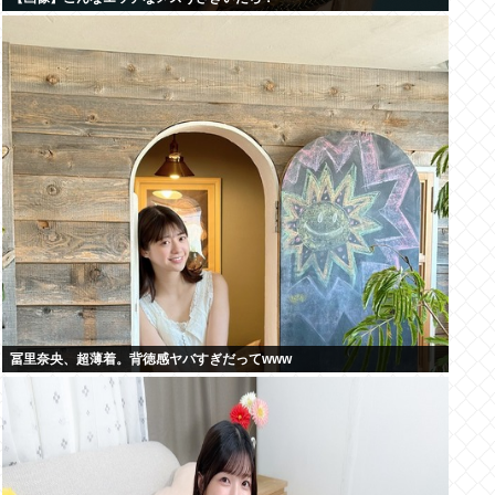
冨里奈央、超薄着。背徳感ヤバすぎだってwww