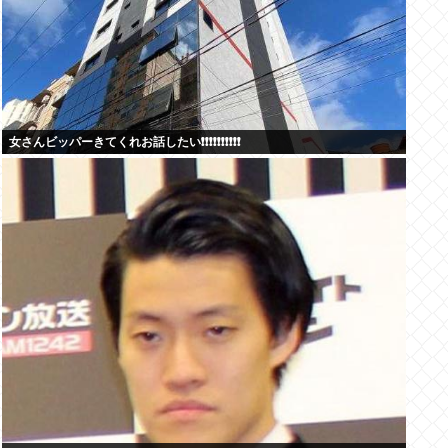
女さんビッパーきてくれお話したい❗❗❗❗❗❗❗❗❗❗