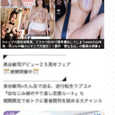
Gカップの現役添乗員、ドスケベDVDで限界露出してしまうwww小山玲
奈、手ぶらや極小ビキニで大放出！！新作「聖なる山」の動画＆画像ま
とめ！