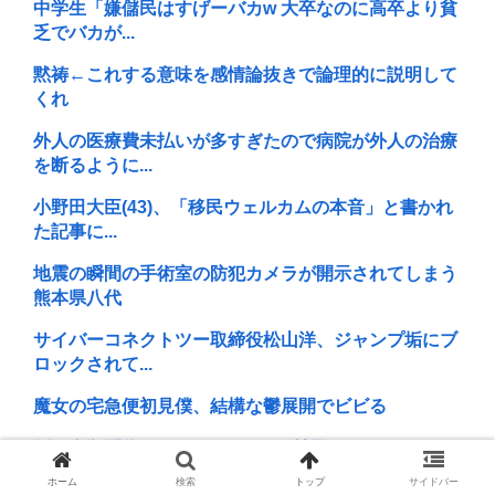
中学生「嫌儲民はすげーバカw 大卒なのに高卒より貧
乏でバカが...
黙祷←これする意味を感情論抜きで論理的に説明して
くれ
外人の医療費未払いが多すぎたので病院が外人の治療
を断るように...
小野田大臣(43)、「移民ウェルカムの本音」と書かれ
た記事に...
地震の瞬間の手術室の防犯カメラが開示されてしまう
熊本県八代
サイバーコネクトツー取締役松山洋、ジャンプ垢にブ
ロックされて...
魔女の宅急便初見僕、結構な鬱展開でビビる
例の自殺配信、ウッキウキでXに拡散されまくるwww
ホーム
検索
トップ
サイドバー
若者が海離れする理由 1位、「平成の香りがする」だ