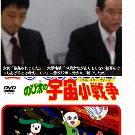
少女「強姦されました」→ 大阪地裁「14歳女性がありもしない被害をで
っちあげるとは考えにくい」→懲役12年→元少女「嘘でしたw」