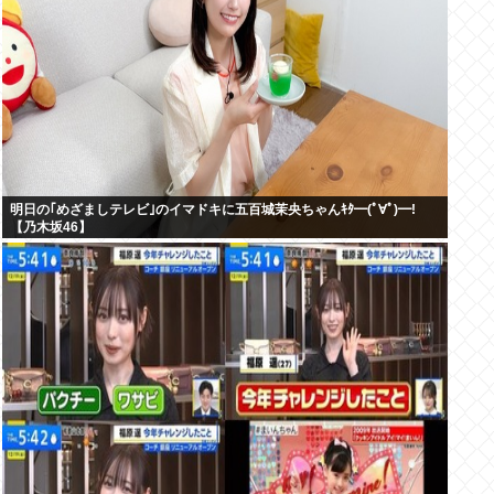
明日の｢めざましテレビ｣のイマドキに五百城茉央ちゃんｷﾀ━(ﾟ∀ﾟ)━!
【乃木坂46】