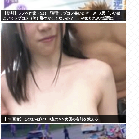
【批判】ラノベ作家（52）「新作ラブコメ書いたぞ！w」X民「いい歳
こいてラブコメ（笑）恥ずかしくないの？」←やめたれwと話題に
【GIF画像】このお●ぱい100点のA.V女優の名前を教えろ！