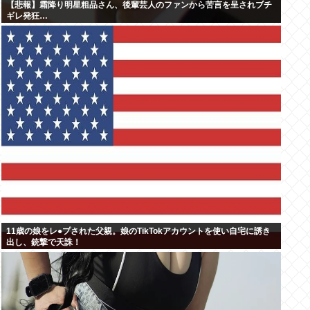
【悲報】霜降り明星粗品さん、後輩芸人のファンから苦言を呈されブチ
ギレ発狂…
11歳の娘をレ●プされた父親。娘のTikTokアカウントを使い自宅に誘き
出し、銃撃で天誅！