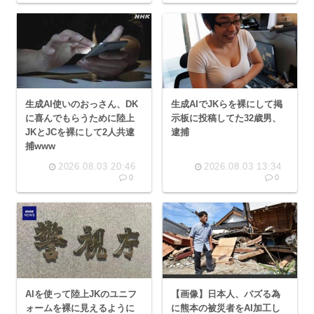
生成AI使いのおっさん、DK
生成AIでJKらを裸にして掲
に喜んでもらうために陸上
示板に投稿してた32歳男、
JKとJCを裸にして2人共逮
逮捕
捕www
2026.08.03 20:46
2026.08.03 13:34
0
0
AIを使って陸上JKのユニフ
【画像】日本人、バズる為
ォームを裸に見えるように
に熊本の被災者をAI加工し