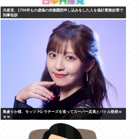
共産党、1700件もの虚偽の赤旗購読申し込みをした人を偽計業務妨害で
刑事告訴
島倉りか様、モッツァレラチーズを巡ってスーパー店員とバトル勃発ｗ
ｗｗ