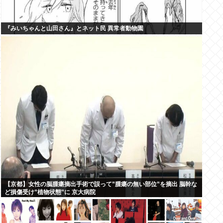
『みいちゃんと山田さん』とネット民 異常者動物園
【京都】女性の脳腫瘍摘出手術で誤って”腫瘍の無い部位”を摘出 脳幹な
ど損傷受け”植物状態”に 京大病院