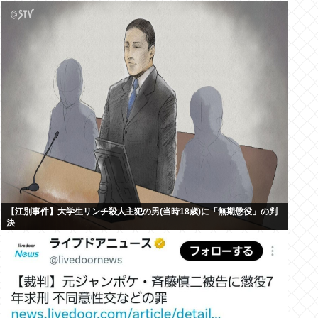
【江別事件】大学生リンチ殺人主犯の男(当時18歳)に「無期懲役」の判
決