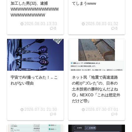
加工した男(32)、逮捕
てしまうwww
WMWWMWWMWWMWWM
WWMWWMWWMW
2026.08.03 13:33
2026.08.03 01:32
0
0
宇宙でAV撮ってみた！←こ
ネット民「地震で高速道路
れがない理由
の桁が"ズレた"の、日本の
土木技術の勝利なんだよね
😏」NEXCO「これは想定外
だけど🥺」
2026.07.31 21:30
2026.07.30 07:01
0
0