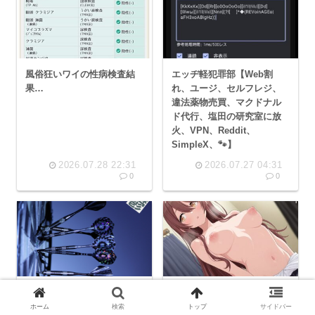
風俗狂いワイの性病検査結
エッヂ軽犯罪部【Web割
果…
れ、ユージ、セルフレジ、
違法薬物売買、マクドナル
ド代行、塩田の研究室に放
火、VPN、Reddit、
SimpleX、🐾】
2026.07.28 22:31
2026.07.27 04:31
0
0
【討論】日本はゲーム大国
ニートのひきこもりなんや
なのにMOD職人が極めて少
がエ口AI絵売ったら買う人
ホーム
検索
トップ
サイドバー