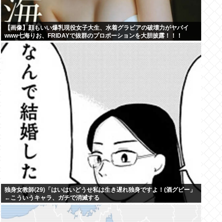
【画像】顔もいい爆乳現役女子大生、水着グラビアの破壊力がヤバイ
www七海りお、FRIDAYで抜群のプロポーションを大胆披露！！！
独身女教師(29)「はいはいどうせ私は生き遅れ独身ですよ！(酒グビー」
←こういうキャラ、ガチで消滅する