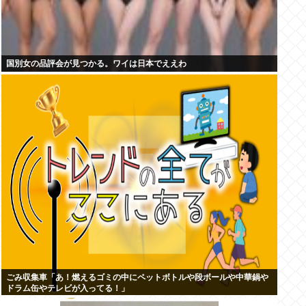
国別女の品評会が見つかる。ワイは日本でええわ
ごみ収集車「あ！燃えるゴミの中にペットボトルや段ボールや中華鍋や
ドラム缶やテレビが入ってる！」