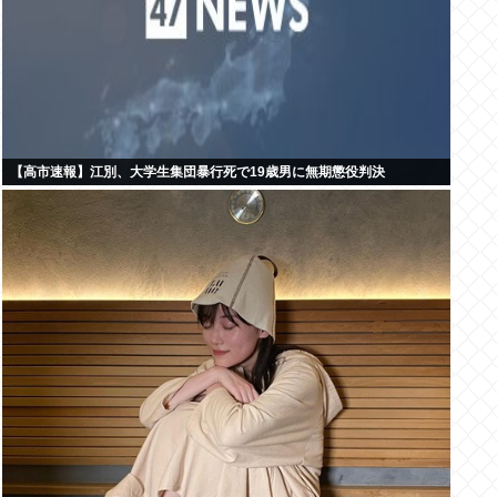
【高市速報】江別、大学生集団暴行死で19歳男に無期懲役判決