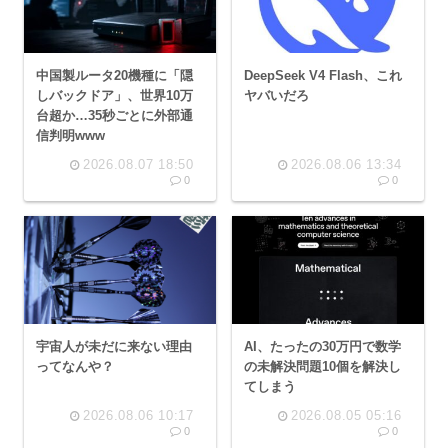
中国製ルータ20機種に「隠
DeepSeek V4 Flash、これ
しバックドア」、世界10万
ヤバいだろ
台超か…35秒ごとに外部通
信判明www
2026.08.07 18:50
2026.08.06 13:34
0
0
宇宙人が未だに来ない理由
AI、たったの30万円で数学
ってなんや？
の未解決問題10個を解決し
てしまう
2026.08.06 10:17
2026.08.05 05:16
0
0