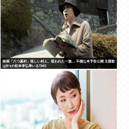
映画「八つ墓村」怪しい村人、呪われた一族… 不穏な本予告公開 主題歌
はB’zの松本孝弘率いるTMG