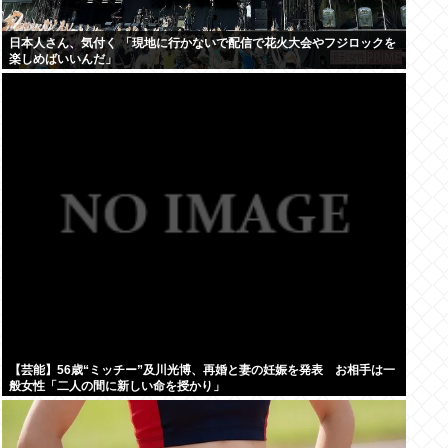
日本人さん、気付く 「現地に行かないで配信で花火大会やフジロックを
楽しめばいいんだ」
【芸能】56歳“ミッチー”及川光博、再婚と妻の妊娠を発表 お相手は一
般女性「二人の間に新しい命を授かり」