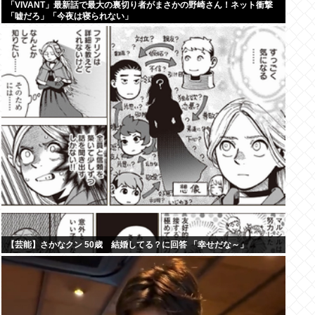
「VIVANT」最新話で最大の裏切り者がまさかの野崎さん！ネット衝撃
「嘘だろ」「今夜は寝られない」
【芸能】さかなクン 50歳 結婚してる？に回答 「幸せだな～」