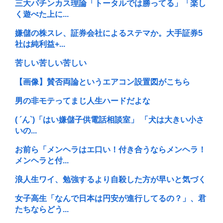
三大パチンカス理論「トータルでは勝ってる」「楽し
く遊べた上に...
嫌儲の株スレ、証券会社によるステマか。大手証券5
社は純利益+...
苦しい苦しい苦しい
【画像】賛否両論というエアコン設置図がこちら
男の非モテってまじ人生ハードだよな
( ´ん`)「はい嫌儲子供電話相談室」 「犬は大きい小さ
いの...
お前ら「メンヘラはエ口い！付き合うならメンヘラ！
メンヘラと付...
浪人生ワイ、勉強するより自殺した方が早いと気づく
女子高生「なんで日本は円安が進行してるの？」、君
たちならどう...