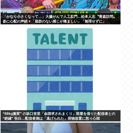
「かなり小さくなって…」大腸がんで人工肛門…松本人志〝青森訪問〟
姿に心配の声続々「脂肪のない感じが痛ましい」「無理せずに」
“98kg激変” の坂口杏里「金請求されまくり」部屋を借りた配信者との
“絶縁” 告白…配信者側は「逃げられた」荷物放置に怒り心頭