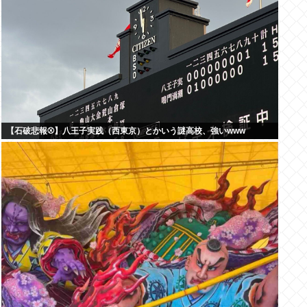
【石破悲報⚾】八王子実践（西東京）とかいう謎高校、強いwww