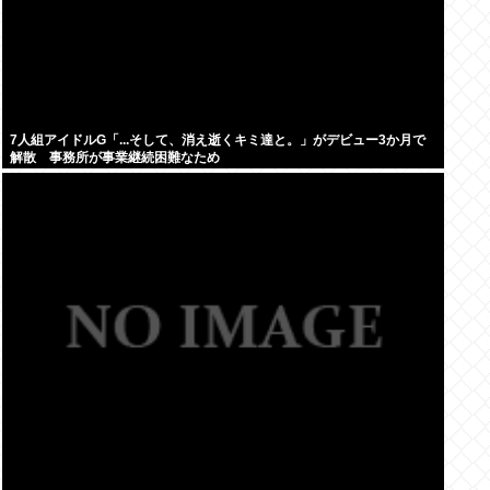
7人組アイドルG「...そして、消え逝くキミ達と。」がデビュー3か月で
解散 事務所が事業継続困難なため