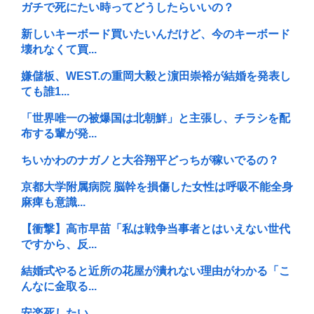
ガチで死にたい時ってどうしたらいいの？
新しいキーボード買いたいんだけど、今のキーボード
壊れなくて買...
嫌儲板、WEST.の重岡大毅と濵田崇裕が結婚を発表し
ても誰1...
「世界唯一の被爆国は北朝鮮」と主張し、チラシを配
布する輩が発...
ちいかわのナガノと大谷翔平どっちが稼いでるの？
京都大学附属病院 脳幹を損傷した女性は呼吸不能全身
麻痺も意識...
【衝撃】高市早苗「私は戦争当事者とはいえない世代
ですから、反...
結婚式やると近所の花屋が潰れない理由がわかる「こ
んなに金取る...
安楽死したい