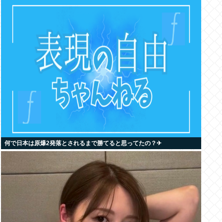
何で日本は原爆2発落とされるまで勝てると思ってたの？‎✈