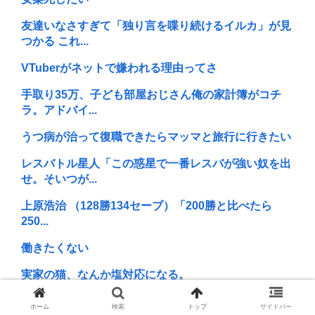
友達いなさすぎて「独り言を喋り続けるイルカ」が見
つかる これ...
VTuberがネットで嫌われる理由ってさ
手取り35万、子ども部屋おじさん俺の家計簿がコチ
ラ。アドバイ...
うつ病が治って復職できたらマッマと旅行に行きたい
レスバトル星人「この惑星で一番レスバが強い奴を出
せ。そいつが...
上原浩治 （128勝134セーブ）「200勝と比べたら
250...
働きたくない
実家の猫、なんか塩対応になる。
「そば（うどん）+いなり寿司」ってセットをあまり
ホーム
検索
トップ
サイドバー