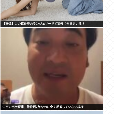
【画像】この森香澄のランジェリー見て我慢できる男いる？
ジャンポケ斎藤、懲役刑7年なのに全く反省していない模様