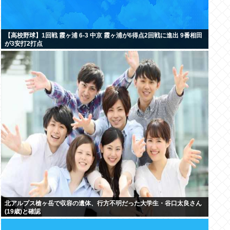
【高校野球】1回戦 霞ヶ浦 6-3 中京 霞ヶ浦が6得点2回戦に進出 9番相田
が3安打2打点
北アルプス槍ヶ岳で収容の遺体、行方不明だった大学生・谷口太良さん
(19歳)と確認