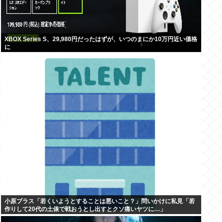
XBOX Series S、29,980円だったはずが、いつのまにか10万円近い価格
に
小原ブラス「若くいようとすることは悪いこと？」問いかけに私見「若
作りして20代の土俵で戦おうとし出すとクソ痛いヤツに…」