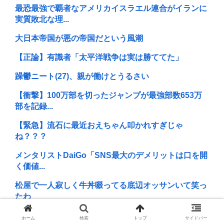
最恐最強で覇者なアメリカイスラエル連合がイランに
実質敗北な理...
大日本帝国が悪の帝国だという風潮
【正論】有識者「太平洋戦争は実は勝ててた」
躁鬱ニート(27)、親が働けとうるさい
【衝撃】100万部を切ったジャンプが最強部数653万
部を記録...
【緊急】流石に最近おえちゃん叩かれすぎじゃ
ね？？？
メンタリストDaiGo「SNS最大のデメリットは口を開
く価値...
松屋で一人寂しく牛丼啜ってる底辺オッサンいて笑っ
たわ
【画像】アトリエファン「アトリエはエ口いゲームじ
ホーム
検索
トップ
サイドバー