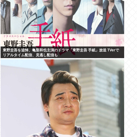
東野圭吾を追悼、亀梨和也主演のドラマ「東野圭吾 手紙」放送 TVerで
リアルタイム配信、見逃し配信も