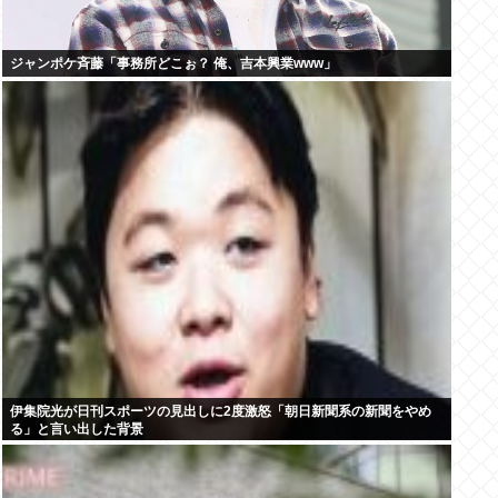
ジャンポケ斉藤「事務所どこぉ？ 俺、吉本興業www」
伊集院光が日刊スポーツの見出しに2度激怒「朝日新聞系の新聞をやめ
る」と言い出した背景