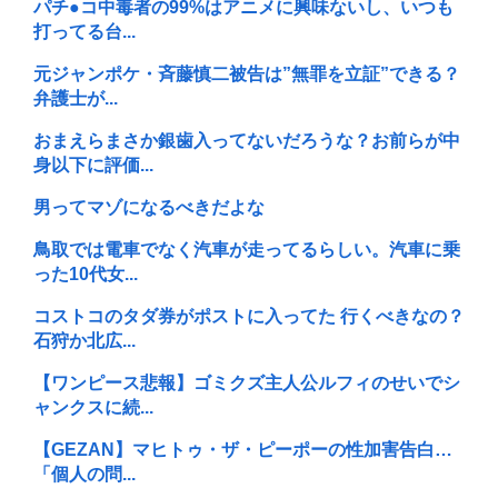
パチ●コ中毒者の99%はアニメに興味ないし、いつも
打ってる台...
元ジャンポケ・斉藤慎二被告は”無罪を立証”できる？
弁護士が...
おまえらまさか銀歯入ってないだろうな？お前らが中
身以下に評価...
男ってマゾになるべきだよな
鳥取では電車でなく汽車が走ってるらしい。汽車に乗
った10代女...
コストコのタダ券がポストに入ってた 行くべきなの？
石狩か北広...
【ワンピース悲報】ゴミクズ主人公ルフィのせいでシ
ャンクスに続...
【GEZAN】マヒトゥ・ザ・ピーポーの性加害告白…
「個人の問...