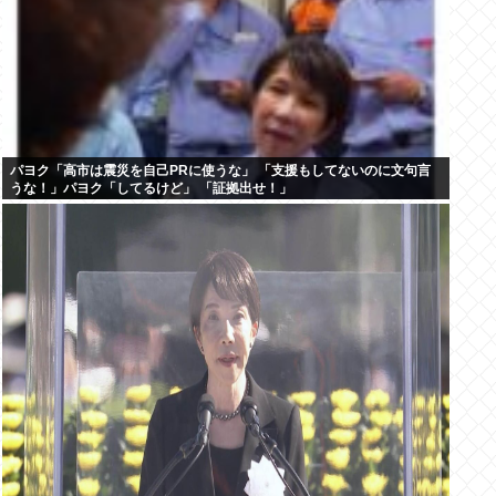
パヨク「高市は震災を自己PRに使うな」 「支援もしてないのに文句言
うな！」パヨク「してるけど」 「証拠出せ！」