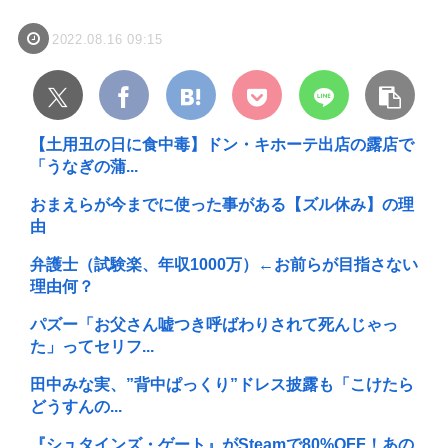
2022.08.16 09:15
【土用丑の日に食中毒】ドン・キホーテ出店の露店で
「うなぎの蒲...
おまえらが今までに使った事がある【ズル休み】の理
由
弁護士（試験楽、年収1000万）←お前らが目指さない
理由何？
パズー「お父さん嘘つき呼ばわりされて死んじゃっ
た」ってセリフ...
田中みな実、”背中ぱっくり”ドレス披露も「こけたら
どうすんの...
『シュタインズ・ゲート』がSteamで80%OFF！あの