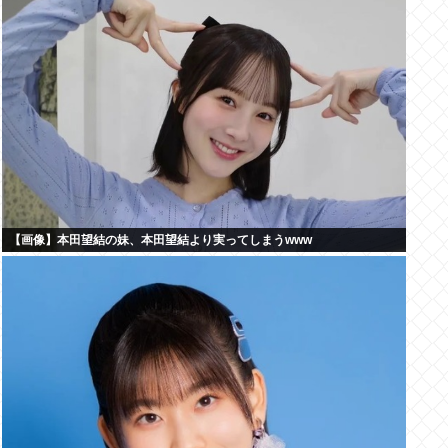
【画像】本田望結の妹、本田望結より実ってしまうwww