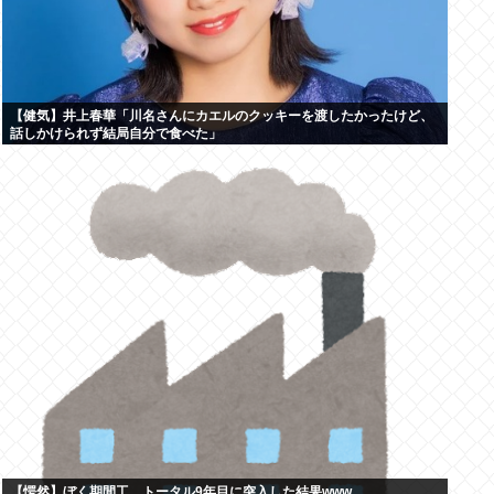
【健気】井上春華「川名さんにカエルのクッキーを渡したかったけど、
話しかけられず結局自分で食べた」
【愕然】ぼく期間工、トータル9年目に突入した結果www