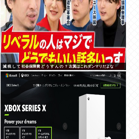
減 税 し て 社会保障費 ど う す ん の ？ 左翼はこれダンマリだよな