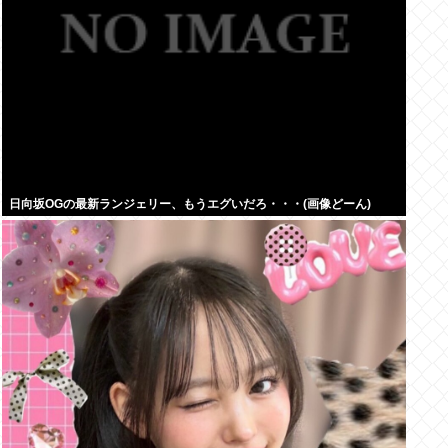
日向坂OGの最新ランジェリー、もうエグいだろ・・・(画像どーん)