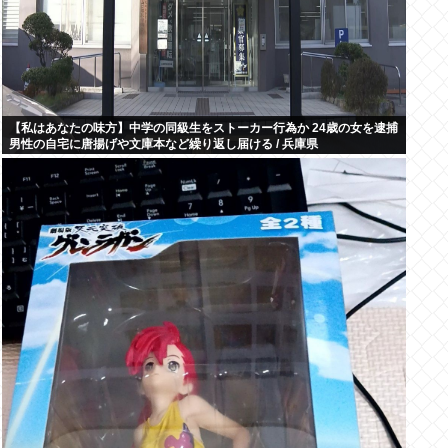
【私はあなたの味方】中学の同級生をストーカー行為か 24歳の女を逮捕
男性の自宅に唐揚げや文庫本など繰り返し届ける / 兵庫県