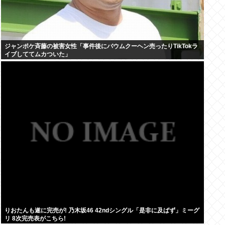
ジャンポケ斉藤の被害女性「事件後にバウムクーヘン売ったりTikTokラ
イブしててムカついた」
りおたんも遂に完売が! 乃木坂46 42ndシングル「是非に及ばず」ミーグ
リ 8次完売表がこちら!