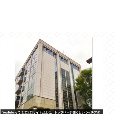
YouTubeってほぼエ口サイトだよな。トップページ開くといつもチアダ