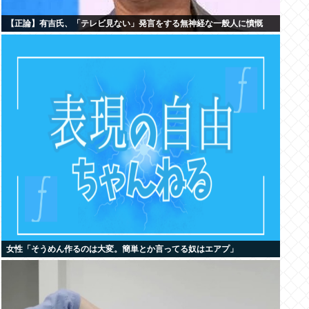
【正論】有吉氏、「テレビ見ない」発言をする無神経な一般人に憤慨
女性「そうめん作るのは大変。簡単とか言ってる奴はエアプ」