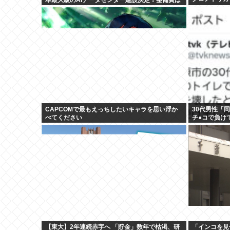
2兆円！
CAPCOMで最もえっちしたいキャラを思い浮か
30代男性「
べてください
チ●コで負け
し、処分
【東大】2年連続赤字へ 「貯金」数年で枯渇、研
「インコを見