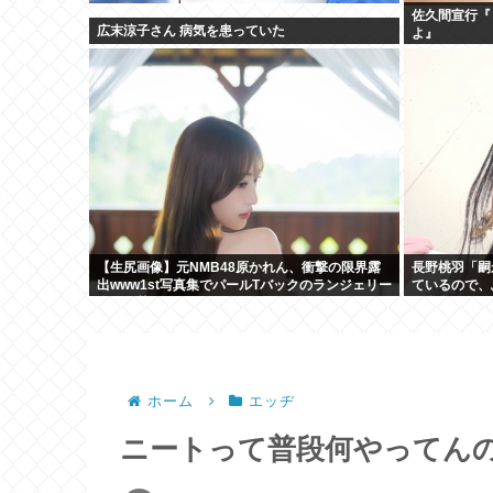
佐久間宣行『
広末涼子さん 病気を患っていた
よ』
【生尻画像】元NMB48原かれん、衝撃の限界露
長野桃羽「嗣
出www1st写真集でパールTバックのランジェリー
ているので、
姿を解禁！！！
た存在になり
ホーム
エッヂ
ニートって普段何やってん