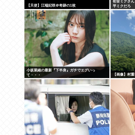
初音ミクさん
【天使】江端妃咲＠奇跡の1枚
平ミクだろ
小坂菜緒の最新『下半身』ガチでエグいっ
【画像】村重
て・・・