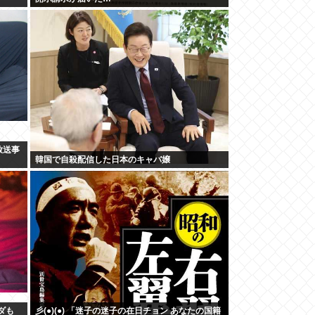
放送事
韓国で自殺配信した日本のキャバ嬢
ダも
彡(●)(●) 「迷子の迷子の在日チョン あなたの国籍