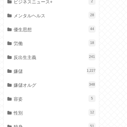
ビジネスニュース+
2
メンタルヘルス
28
優生思想
44
労働
18
反出生主義
241
嫌儲
1,227
嫌儲オルグ
348
容姿
5
性別
12
独身
51