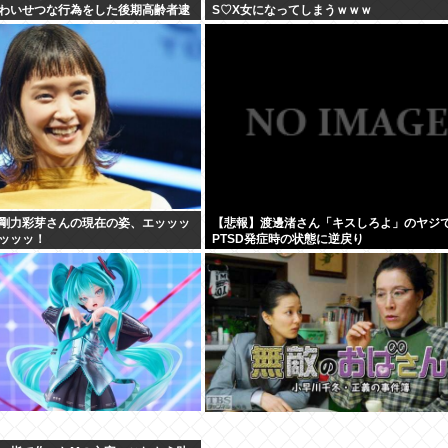
わいせつな行為をした後期高齢者逮
S♡X女になってしまうｗｗｗ
剛力彩芽さんの現在の姿、エッッッ
【悲報】渡邊渚さん「キスしろよ」のヤジ
ッッッ！
PTSD発症時の状態に逆戻り