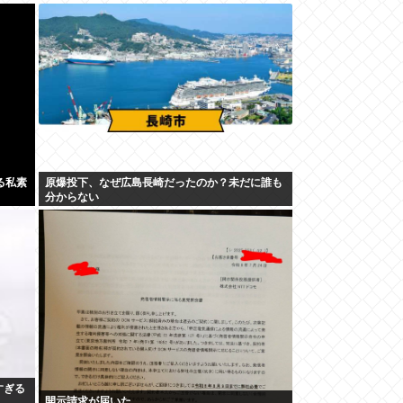
る私素
原爆投下、なぜ広島長崎だったのか？未だに誰も
分からない
すぎる
開示請求が届いた…