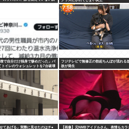
wxwxwxwxwxwxwxwxxxwx
同僚で自分だけ独身で惨めだった」パ
フジテレビで無修正の勃起ちんぽが流れる
てトイレのウォシュレットを7台破壊
故が発生
せてあげる」実際に見せたのはチ●
【画像】元NMBアイドルさん、表情もカラ