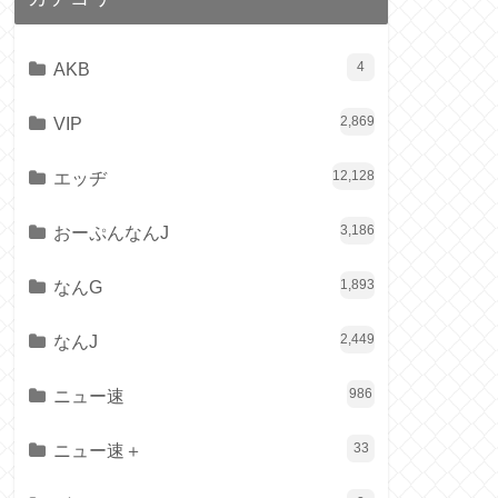
AKB
4
VIP
2,869
エッヂ
12,128
おーぷんなんJ
3,186
なんG
1,893
なんJ
2,449
ニュー速
986
ニュー速＋
33