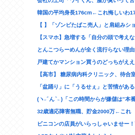
会社の上司「ワイくん、服が臭いって苦情
韓国の平均身長176cm←これ悔しいわ17
【 】「ゾンビたばこ売人」と肩組みショ
【スマホ】急増する「自分の頭で考えない
とんこつらーめんが全く流行らない理由
戸建てかマンション買うのどっちがええ
【高市】 糖尿病内科クリニック、待合室
「盆踊り」に「うるせぇ」と苦情がある為
(ヽ˶ ᷇ ん ᷆ ˵ )「この時間からが嫌儲は"本番"
32歳適応障害無職、貯金2000万←これ
ビニコンの店員がいらっしゃいませー！言