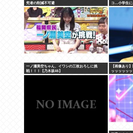
究者の削減不可避
コ…小学生に
捕
一ノ瀬美空ちゃん、イワシの三枚おろしに挑
【画像あり】
戦！！！【乃木坂46】
ッッッッッッ