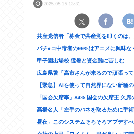
2025.05.15 13:31
共産党信者「募金で共産党を叩くのは、頑
パチ●コ中毒者の99%はアニメに興味なく
甲子園出場校 猛暑と資金難に苦しむ
広島県警「高市さんが来るので頑張って左
【緊急】AIを使って自然界にない新種のウ
「国会欠席率」84% 国会の欠席王 欠席の
高橋名人「左手のバネを取るために手術
昼夜←このシステムそろそろアプデすべ