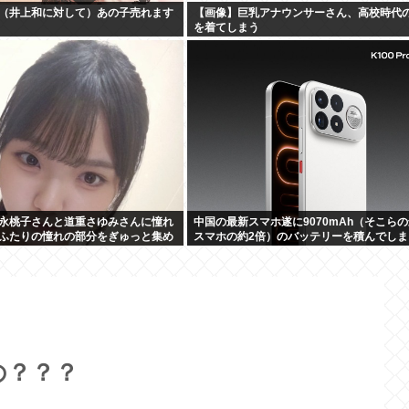
（井上和に対して）あの子売れます
【画像】巨乳アナウンサーさん、高校時代
を着てしまう
永桃子さんと道重さゆみさんに憧れ
中国の最新スマホ遂に9070mAh（そこら
ふたりの憧れの部分をぎゅっと集め
スマホの約2倍）のバッテリーを積んでしま
たいです！」
www
の？？？