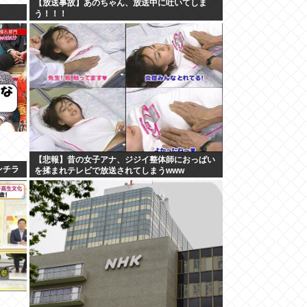
【放送事故】あのちゃん、放送中に吐いてしま
う！！！
【悲報】昔の女子アナ、ジジイ整体師におっぱい
ンチラ
を揉まれテレビで放送されてしまうwww