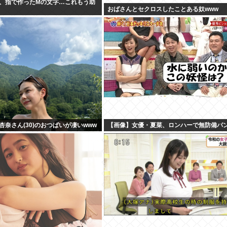
、指で作ったMの文字…これもう助
おばさんとセクロスしたことある奴www
杏奈さん(30)のおつぱいが凄いwww
【画像】女優・夏菜、ロンハーで無防備パ