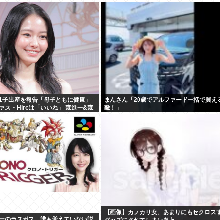
1子出産を報告「母子ともに健康」
まんさん「20歳でアルファード一括で買え
ス・Hiroは「いいね」 森進一&森
敵！」
【画像】カノカリ女、あまりにもセクロス
ーのラスボス、誰も覚えていない説
グッズにされてしまい炎上