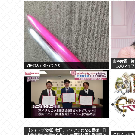
山本舞香、第
VIPの人と会ってきた
…夫のマイファ
昌子さんの孫
【ジャップ悲報】秋田、アチアチになる模様…日
クロノトリガ
本最大級のAIデータセンター建設決定！整備費は