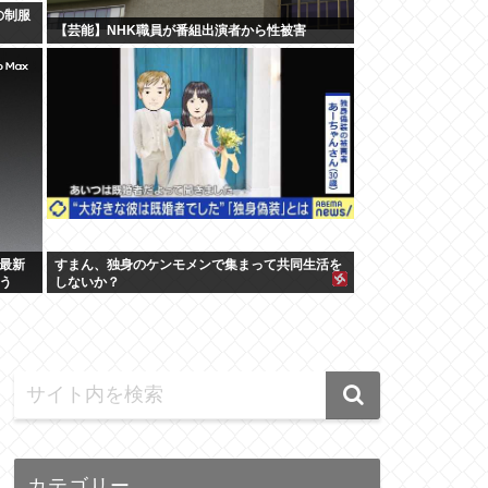
の制服
【芸能】NHK職員が番組出演者から性被害
の最新
すまん、独身のケンモメンで集まって共同生活を
う
しないか？
カテゴリー