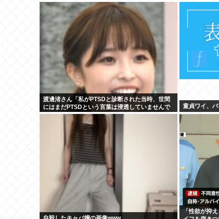
渡邊渚さん「私がPTSDと診断された当時、世間
童貞ワイ、バ
にはまだPTSDという言葉は浸透していませんで
した」
「性欲が抑え
自殺したキャバ嬢の画像www
イフを突きつ