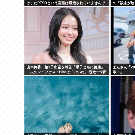
はまだPTSDという言葉は浸透されていませんで
の「談志が泣
した」
山本舞香、第1子出産を報告「母子ともに健康」
まんさん「2
…夫のマイファス・Hiroは「いいね」 森進一&森
敵！」
昌子さんの孫