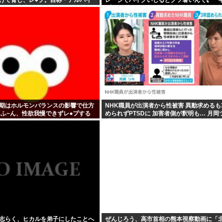
56)が逮捕される
プのテントでも使えますよ〟
期はホルモンバランスの影響で仕方
NHK職員が出演者から性被害 異動求めるも
「ふ~ん、性欲我慢できずレ●プする
められずPTSDに 加害者側が釈明も… 月岡
」
「納得がいかない」
志らく、ヒカルを弟子にしたことへ
ぜんじろう、高市首相の熊本視察動画に「