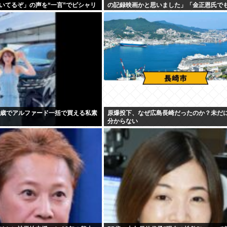
いてるぞ」の声を“一言”でピシャリ
の記録映画かと思いました」「金正恩氏で
りすぎちゃうの？って言いそうな映像」
0歳でアルファード一括で買える私素
原爆投下、なぜ広島長崎だったのか？未だ
分からない