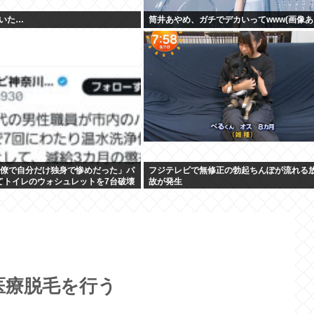
いた…
筒井あやめ、ガチでデカいってwww(画像あ
同僚で自分だけ独身で惨めだった」パ
フジテレビで無修正の勃起ちんぽが流れる
てトイレのウォシュレットを7台破壊
故が発生
医療脱毛を行う