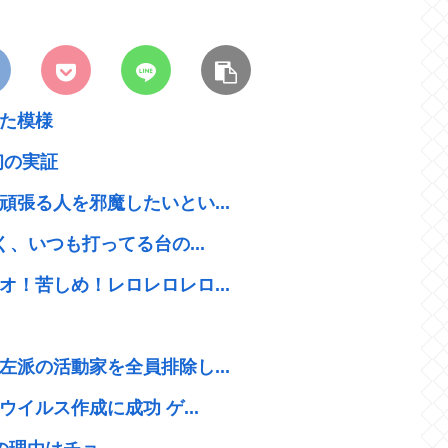
た模様
初の実証
張る人を邪魔したいとい...
、いつも打ってる台の...
！苦しめ！レロレロレロ...
派の活動家を全員排除し...
イルス作成に成功 ゲ...