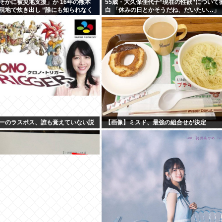
そかに被災地支援」か 16年の熊本
55歳・大久保佳代子”現在の性欲”について
現地で炊き出し “誰にも知られなく
白 「休みの日とかそうだね、だいたい…」
強まる福祉活動への思い
ーのラスボス、誰も覚えていない説
【画像】ミスド、最強の組合せが決定