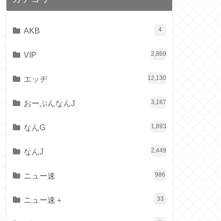
AKB
4
VIP
2,869
エッヂ
12,130
おーぷんなんJ
3,187
なんG
1,893
なんJ
2,449
ニュー速
986
ニュー速＋
33