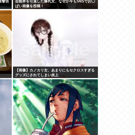
衝撃告
芸能界を引退した爆乳女、なぜか今もSNSでお◯
ぱい画像を投稿！
【画像】カノカリ女、あまりにもセクロスすぎる
グッズにされてしまい炎上
wxwxwxwxwxwxwxwxxxwx