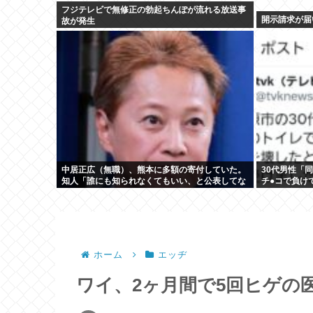
フジテレビで無修正の勃起ちんぽが流れる放送事
開示請求が届
故が発生
中居正広（無職）、熊本に多額の寄付していた。
30代男性「
知人「誰にも知られなくてもいい、と公表してな
チ●コで負け
い」
し、処分
ホーム
エッヂ
ワイ、2ヶ月間で5回ヒゲの