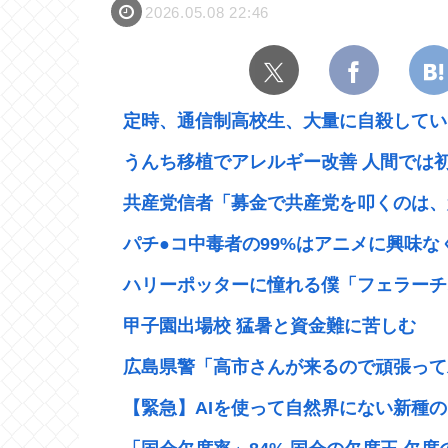
2026.05.08 22:46
定時、通信制高校生、大量に自殺してい
うんち移植でアレルギー改善 人間では
共産党信者「募金で共産党を叩くのは、頑
パチ●コ中毒者の99%はアニメに興味なく
ハリーポッターに憧れる僕「フェラーチオ
甲子園出場校 猛暑と資金難に苦しむ
広島県警「高市さんが来るので頑張って左
【緊急】AIを使って自然界にない新種のウ