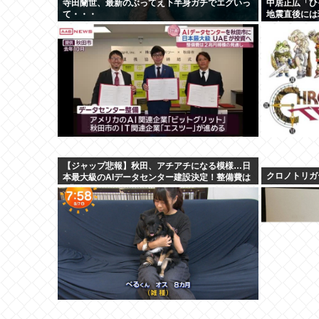
寺田蘭世、最新のぶってえ下半身ガチでエグいっ
中居正広「ひ
て・・・
地震直後には
て良い”と、
【ジャップ悲報】秋田、アチアチになる模様…日
クロノトリガ
本最大級のAIデータセンター建設決定！整備費は
2兆円！