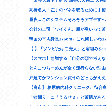
「国会欠席率」84% 国会の欠席王 欠席の
高橋名人「左手のバネを取るために手術
昼夜←このシステムそろそろアプデすべ
会社の上司「ワイくん、服が臭いって苦情
韓国の平均身長176cm←これ悔しいわ17
【 】「ゾンビたばこ売人」と肩組みショ
【スマホ】急増する「自分の頭で考えない
とんこつらーめんが全く流行らない理由
戸建てかマンション買うのどっちがええ
【高市】 糖尿病内科クリニック、待合室
「盆踊り」に「うるせぇ」と苦情がある為