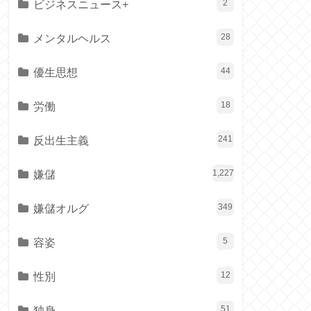
ビジネスニュース+
2
メンタルヘルス
28
優生思想
44
労働
18
反出生主義
241
嫌儲
1,227
嫌儲オルグ
349
容姿
5
性別
12
独身
51