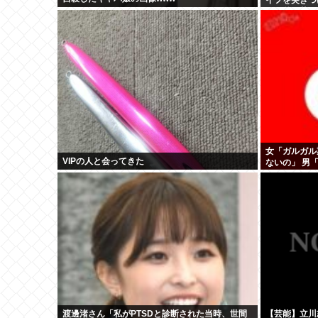
トの秋田英男(
女「ガルガル
VIPの人と会ってきた
ないの」 男
男と同じだね
渡邊渚さん「私がPTSDと診断された当時、世間
【芸能】立川