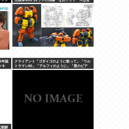
転負けで6連敗 カブス今永8勝目 [鉄チーズ烏★]
3年認
クライアント「ゴダイゴのように歌って」「ウル
ツキ
トラマン80」「アルフィのように」「星のピア
ス」
北朝鮮