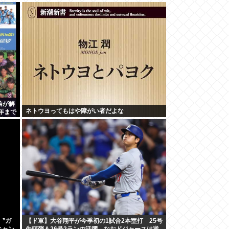
信が解
ネトウヨってもはや障がい者だよな
周年まで
定
〝ガ
【ド軍】大谷翔平が今季初の1試合2本塁打 25号
キャン
先頭弾＆26号2ランの活躍 なおドジャースは逆