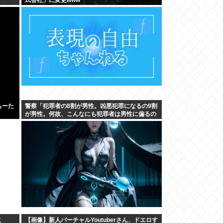
ちーた
警察「犯罪者の8割が男性。凶悪犯罪になるの9割
が男性。何故、こんなにも犯罪者は男性に偏るの
か」
こ
【画像】新人バーチャルYoutuberさん、ドエロす