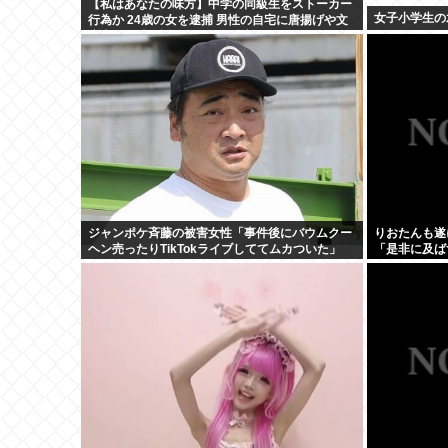
【私はあなたの味方】中学の同級生をストーカー
女子小学生の
行為か 24歳の女を逮捕 男性の自宅に唐揚げや文
庫本など繰り返し届ける / 兵庫県
ジャンポケ斉藤の被害女性「事件後にバウムクー
りおたんも遂に
ヘン売ったりTikTokライブしててムカついた」
「是非に及ば