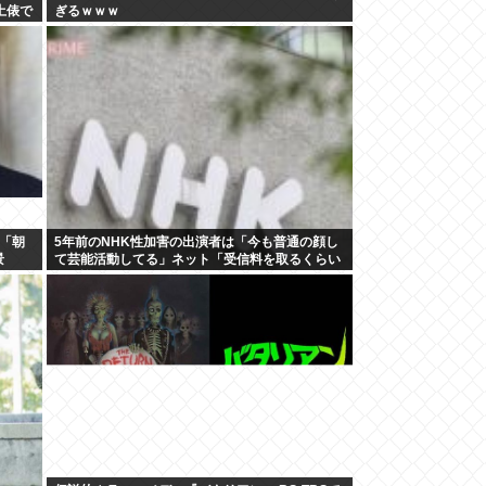
土俵で
ぎるｗｗｗ
「朝
5年前のNHK性加害の出演者は「今も普通の顔し
景
て芸能活動してる」ネット「受信料を取るくらい
なら詳細を伝えよ」