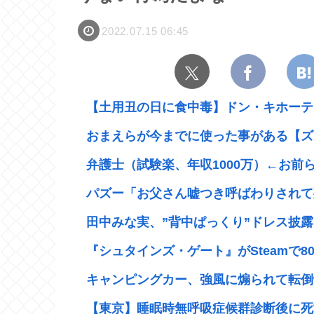
2022.07.15 06:45
【土用丑の日に食中毒】ドン・キホーテ出
おまえらが今までに使った事がある【ズ
弁護士（試験楽、年収1000万）←お前
パズー「お父さん嘘つき呼ばわりされて死
田中みな実、”背中ぱっくり”ドレス披露
『シュタインズ・ゲート』がSteamで80%
キャンピングカー、強風に煽られて転倒
【東京】睡眠時無呼吸症候群診断後に死亡