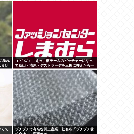
に暴れ
（ヽ´ん`）「えっ、敵チームのピッチャーになっ
しまい
て秋山・清原・デストラーデを三振に抑えたら一
億ですか？」→どうする？
いくて
プチプチで有名な川上産業、社名を「プチプチ株
式会社」に変更www