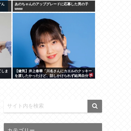
すん
あのちゃんのアップグレードに応募した男の子
www
てしま
【健気】井上春華「川名さんにカエルのクッキー
を渡したかったけど、話しかけられず結局自分で
食べた」
カテゴリー