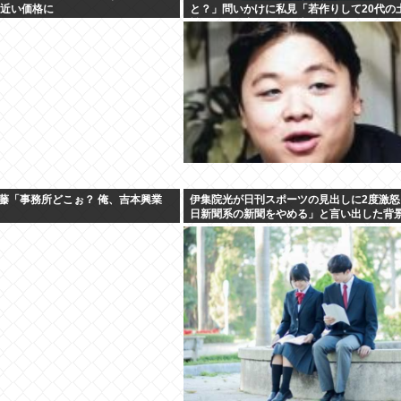
円近い価格に
と？」問いかけに私見「若作りして20代の
戦おうとし出すとクソ痛いヤツに…」
藤「事務所どこぉ？ 俺、吉本興業
伊集院光が日刊スポーツの見出しに2度激怒
日新聞系の新聞をやめる」と言い出した背