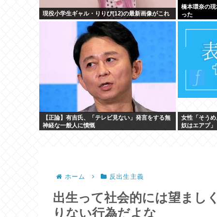
橋本環奈の現
現役小学生ギャル・りりぴ(12)の最新画像がこれ
った
【正論】有吉氏、「テレビ見ない」発言をする無
女性「そうめ
神経な一般人に憤慨
奴はエアプ」
ホーム
反出生主義
出生って社会的には望まし
りない行為だよな