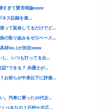
猥すぎて賛否両論www
ギネス記録を達...
って延命してるだけでど...
の取り組みをゼロベース...
材No.1が決定www
し、いつも打ってる台...
”できる？ 弁護士が...
お前らが中身以下に評価...
。汽車に乗った10代女...
くべきなの？石狩か北広...