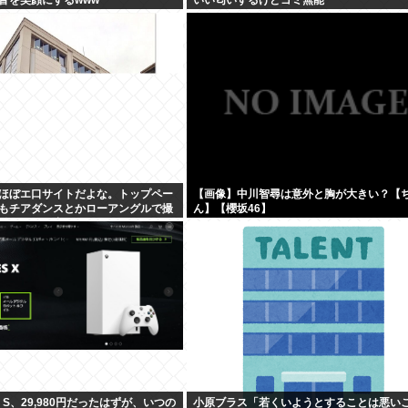
ってほぼエ口サイトだよな。トップペー
【画像】中川智尋は意外と胸が大きい？【
もチアダンスとかローアングルで撮
ん】【櫻坂46】
動画ばっか出てくるじゃん
ies S、29,980円だったはずが、いつの
小原ブラス「若くいようとすることは悪い