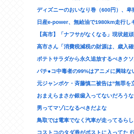
ディズニーのおいなり巻（600円）、卑
日産e-power、無給油で1980km走行し
【高市】「ナフサがなくなる」現状超頑張
高市さん「消費税減税の財源は、歳入確保
ポテトサラダから永久追放するべきクソ具
パチ●コ中毒者の99%はアニメに興味ない
元ジャンポケ・斉藤慎二被告は”無罪を立証
おまえらまさか銀歯入ってないだろうな？
男ってマゾになるべきだよな
鳥取では電車でなく汽車が走ってるらしい
コストコのタダ券がポストに入ってた 行