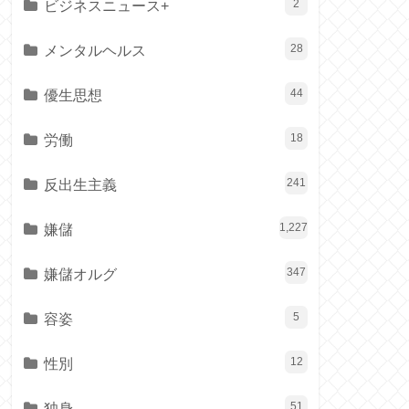
ビジネスニュース+
2
メンタルヘルス
28
優生思想
44
労働
18
反出生主義
241
嫌儲
1,227
嫌儲オルグ
347
容姿
5
性別
12
独身
51