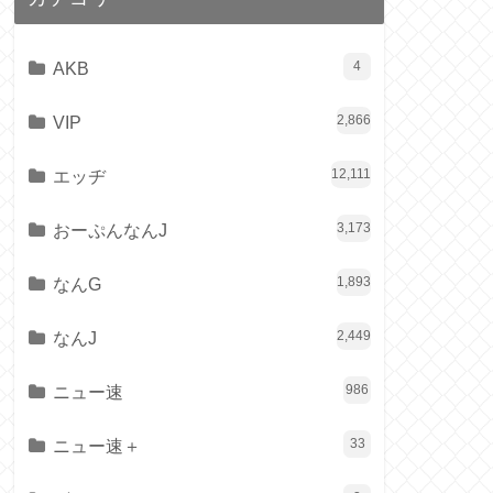
AKB
4
VIP
2,866
エッヂ
12,111
おーぷんなんJ
3,173
なんG
1,893
なんJ
2,449
ニュー速
986
ニュー速＋
33