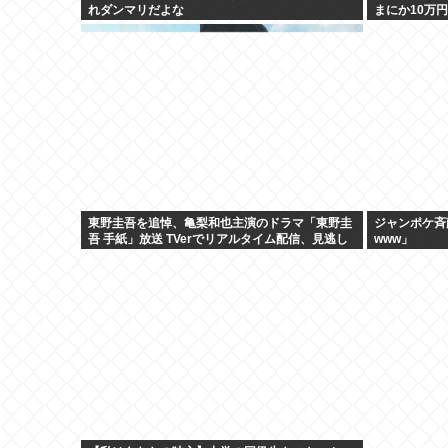
れダンマリだよな
まにか10万
東野圭吾を追悼、亀梨和也主演のドラマ「東野圭
ジャンポケ斉
吾 手紙」放送 TVerでリアルタイム配信、見逃し
www」
配信も