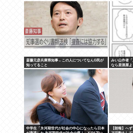
斎藤元彦兵庫県知事←この人についてなんG民が
みい山作者「
知ってること
なら居酒屋よ
れる」
中学生「氷河期世代が社会の中心になったら日本
【朗報】へず
が衰退した 氷河期世代が社会の癌！」Xで1万い
ア活動をして