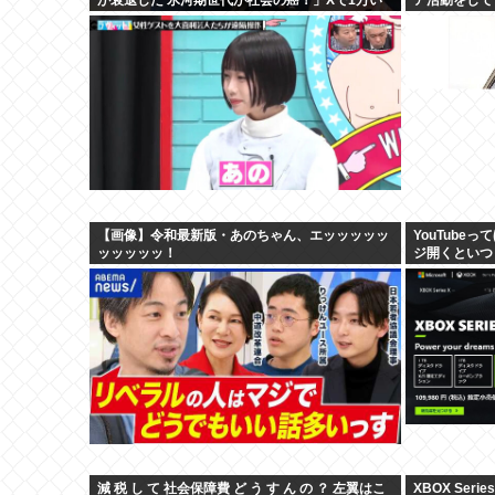
いね
【画像】令和最新版・あのちゃん、エッッッッッ
YouTube
ッッッッッ！
ジ開くといつ
影した街撮り
減 税 し て 社会保障費 ど う す ん の ？ 左翼はこ
XBOX Ser