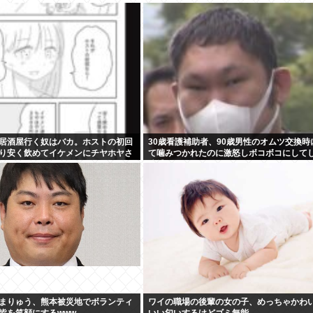
居酒屋行く奴はバカ。ホストの初回
30歳看護補助者、90歳男性のオムツ交換時
り安く飲めてイケメンにチヤホヤさ
て噛みつかれたのに激怒しボコボコにして
逮捕
まりゅう、熊本被災地でボランティ
ワイの職場の後輩の女の子、めっちゃかわ
皆を笑顔にするwww
いい匂いするけどゴミ無能