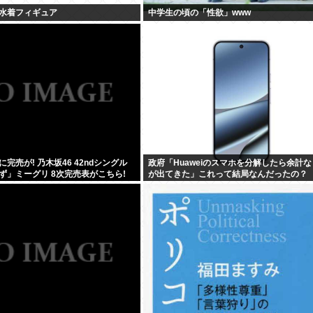
水着フィギュア
中学生の頃の「性欲」www
完売が! 乃木坂46 42ndシングル
政府「Huaweiのスマホを分解したら余計
ず」ミーグリ 8次完売表がこちら!
が出てきた」これって結局なんだったの？