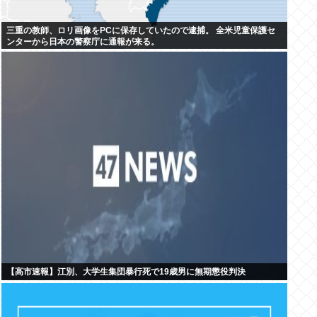
三重の教師、ロリ画像をPCに保存していたので逮捕。 全米児童保護セ
ンターから日本の警察庁に通報が来る。
【高市速報】江別、大学生集団暴行死で19歳男に無期懲役判決