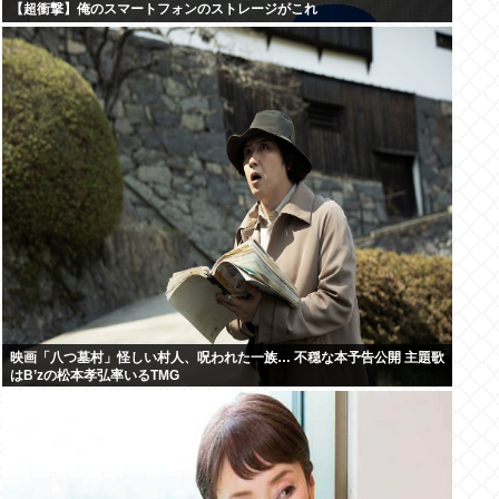
【超衝撃】俺のスマートフォンのストレージがこれ
映画「八つ墓村」怪しい村人、呪われた一族… 不穏な本予告公開 主題歌
はB’zの松本孝弘率いるTMG