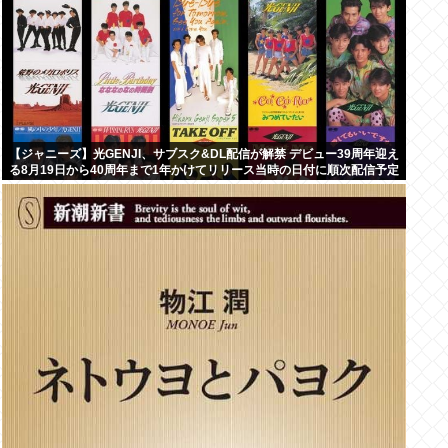
【ジャニーズ】光GENJI、サブスク&DL配信が解禁 デビュー39周年迎え
る8月19日から40周年まで1年かけてリリース当時の日付に順次配信予定