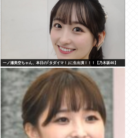
一ノ瀬美空ちゃん、本日の｢タダイマ！｣に生出演！！！【乃木坂46】