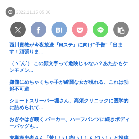
2022.11.15 05:36
西川貴教が今夜放送『Mステ』に向け”予告”「出ま
す！頑張りま...
（ヽ´ん`） この顔文字って危険じゃない？あたかもケ
ンモメン...
嫌儲にめちゃくちゃ手が綺麗な女が現れる、これは勃
起不可避
ショートスリーパー堀さん、高須クリニックに医学的
に詰められて...
おぎやはぎ嘆く パーカー、ハーフパンツに続きボディ
ーバッグも...
末期癌患者さん「苦しい！痛い！しんどい！」と投稿