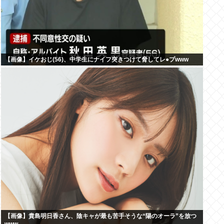
【画像】イケおじ(56)、中学生にナイフ突きつけて脅してレ●プwww
【画像】貴島明日香さん、陰キャが最も苦手そうな“陽のオーラ”を放つ