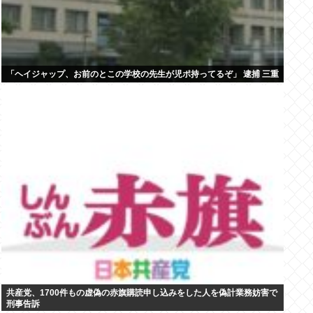
「ヘイジャップ、お前のとこの学校の先生が児ポ持ってるぞ」 逮捕 三重
共産党、1700件もの虚偽の赤旗購読申し込みをした人を偽計業務妨害で
刑事告訴