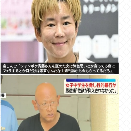
楽しんご「ジャンポケ斉藤さんを貶めた女は気色悪いとか言ってる癖に
フ●ラするとか口だけは素直なんだな！週刊誌から金もらってるだろ」