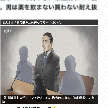
まんさん「男で痛み止め持ってるやつはゲイ」
【江別事件】大学生リンチ殺人主犯の男(当時18歳)に「無期懲役」の判
決