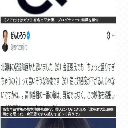
【ノアだけはガチ】有名△▽女優、プログラマーに転職を報告
高市早苗首相の熊本地震視察PV、芸人にバカにされる「北朝鮮の記録映
画かと思った。金正恩ですら盛りすぎって言うぞ」