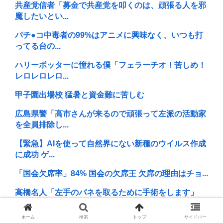
共産党信者「募金で共産党を叩くのは、頑張る人を邪
魔したいとい...
パチ●コ中毒者の99%はアニメに興味なく、いつも打
ってる台の...
ハリーポッターに憧れる僕「フェラーチオ！苦しめ！
レロレロレロ...
甲子園出場校 猛暑と資金難に苦しむ
広島県警「高市さんが来るので頑張って左派の活動家
を全員排除し...
【緊急】AIを使って自然界にない新種のウイルス作成
に成功 ゲ...
「国会欠席率」84% 国会の欠席王 欠席の理由はチョ...
高橋名人「左手のバネを取るために手術をします」
昼夜←このシステムそろそろアプデすべきよな
ホーム
検索
トップ
サイドバー