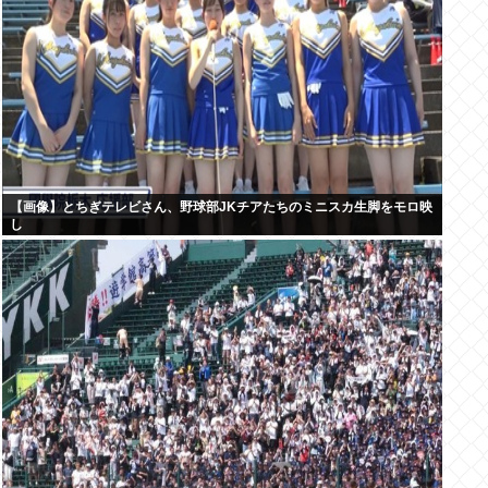
【画像】とちぎテレビさん、野球部JKチアたちのミニスカ生脚をモロ映
し