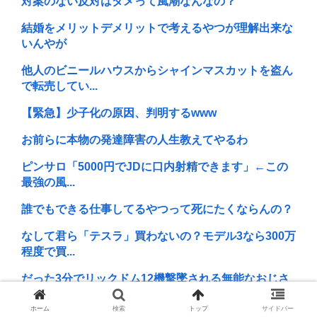
対案のない反対はダメって風潮なんなの？
結婚をメリットデメリットで考えるやつが理解出来な
いんやが
他人のビニールハウスからシャインマスカットを盗ん
で転売してい...
【緊急】少子化の原因、判明するwww
お前らに本物の発達障害の人生教えてやるわ
ピンサロ「5000円でJDに口内射精できます」←この
最強の風...
誰でもできる仕事してるやつって死にたくならんの？
なして君ら「テスラ」買わないの？モデル3なら300万
程度で買...
だった3分でリックドム12機撃墜される無能なおじさ
ん居るでし...
ホーム
検索
トップ
サイドバー