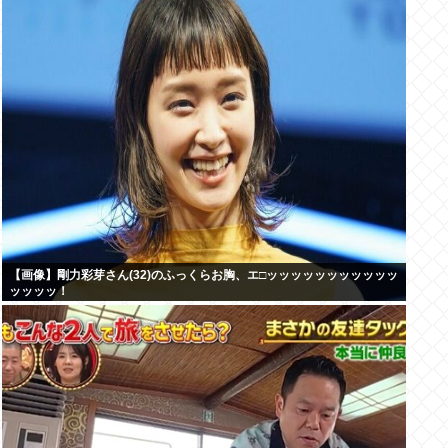
【画像】剛力彩芽さん(32)のふっくらお胸、エ□ッッッッッッッッッッッ
ッッッッ！