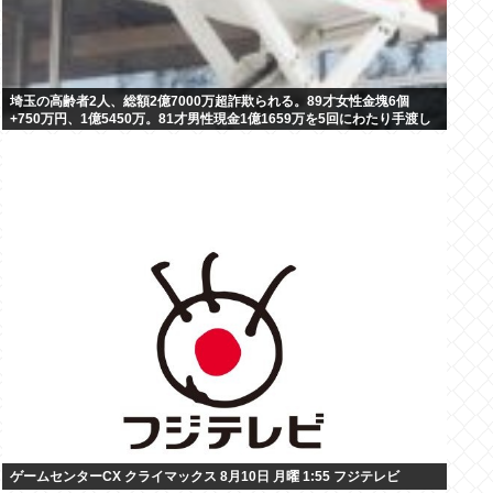
埼玉の高齢者2人、総額2億7000万超詐欺られる。89才女性金塊6個
+750万円、1億5450万。81才男性現金1億1659万を5回にわたり手渡し
ゲームセンターCX クライマックス 8月10日 月曜 1:55 フジテレビ