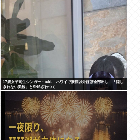
17歳女子高生シンガー・tuki. ハワイで素顔以外ほぼ全部出し 「隠し
きれない美貌」とSNSざわつく