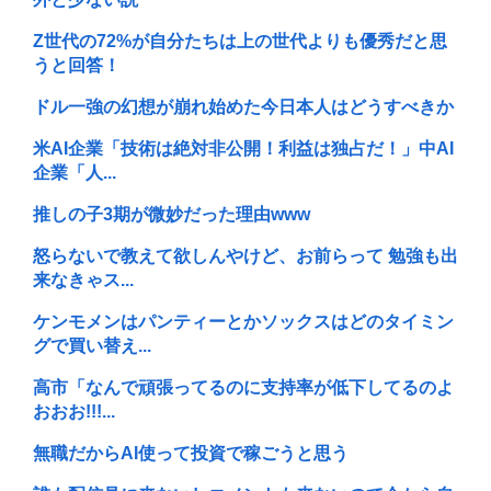
Z世代の72%が自分たちは上の世代よりも優秀だと思
うと回答！
ドル一強の幻想が崩れ始めた今日本人はどうすべきか
米AI企業「技術は絶対非公開！利益は独占だ！」中AI
企業「人...
推しの子3期が微妙だった理由www
怒らないで教えて欲しんやけど、お前らって 勉強も出
来なきゃス...
ケンモメンはパンティーとかソックスはどのタイミン
グで買い替え...
高市「なんで頑張ってるのに支持率が低下してるのよ
おおお!!!...
無職だからAI使って投資で稼ごうと思う