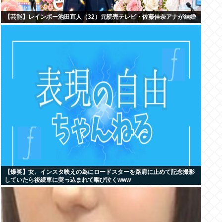
【芸能】レインボー池田直人（32）元読売テレビ・佐藤佳奈アナが結婚
【爆笑】女、インスタ映えの為にロードスターを路肩に止めて記念撮影
していたら後続車に突っ込まれて咽び泣くwww