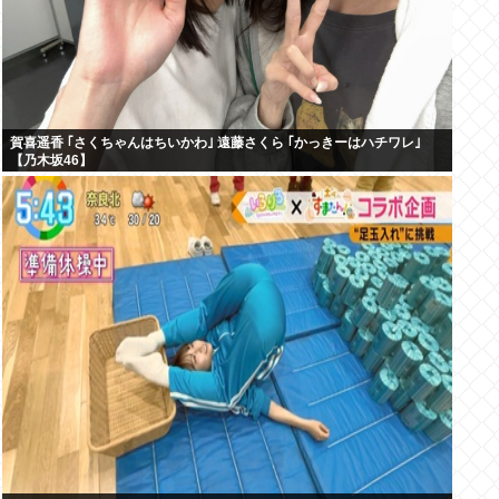
賀喜遥香 ｢さくちゃんはちいかわ｣ 遠藤さくら ｢かっきーはハチワレ｣
【乃木坂46】