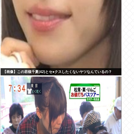
【画像】この若槻千夏(42)とセ●クスしたくないヤツなんているの？