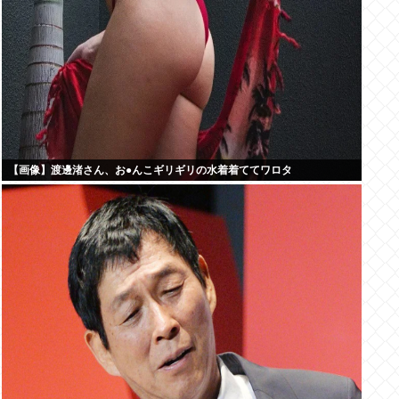
【画像】渡邊渚さん、お●んこギリギリの水着着ててワロタ