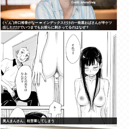
(ヽ´ん`)井口裕香がなー ⬅ インデックスだけの一発屋おばさんが半ケツ
出しただけでいつまでもお前らに刺さってるのはなぜ？
美人まんさん、枕営業してしまう