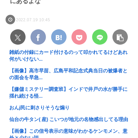
にあるよな
2022.07.19 10:45
雑紙の付録にカード付けるのって叩かれてるけどあれ
何がいけない...
【画像】高市早苗、広島平和記念式典当日の被爆者と
の面会を早急...
【嫌儲ミステリー調査班】インドで井戸の水が勝手に
揺れ続ける怪...
おんj民に刺さりそうな煽り
仙台の牛タン( 産) こいつが地元の名物感出してる理由
【画像】この信号表示の意味がわかるケンモメン、意
外と少ない説