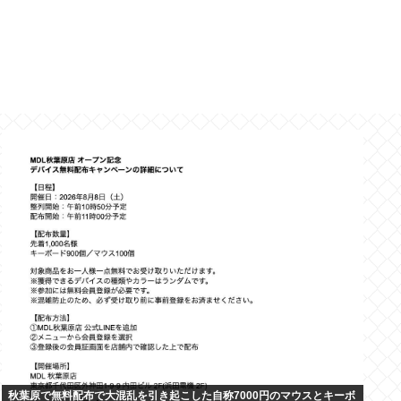
秋葉原で無料配布で大混乱を引き起こした自称7000円のマウスとキーボ