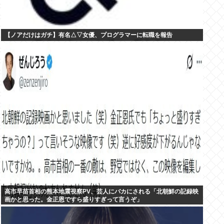
【ノアだけはガチ】有名△▽女優、プログラマーに転職を報告
高市早苗首相の熊本地震視察PV、芸人にバカにされる「北朝鮮の記録映
画かと思った。金正恩ですら盛りすぎって言うぞ」