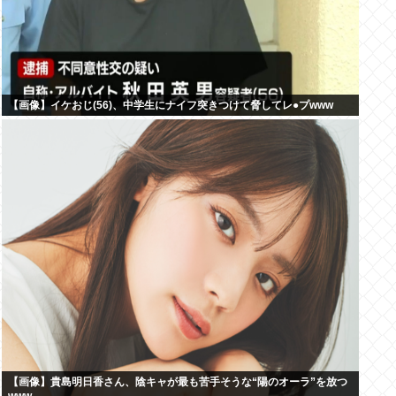
【画像】イケおじ(56)、中学生にナイフ突きつけて脅してレ●プwww
【画像】貴島明日香さん、陰キャが最も苦手そうな“陽のオーラ”を放つ