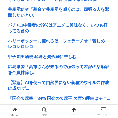
共産党信者「募金で共産党を叩くのは、頑張る人を邪
魔したいとい...
パチ●コ中毒者の99%はアニメに興味なく、いつも打
ってる台の...
ハリーポッターに憧れる僕「フェラーチオ！苦しめ！
レロレロレロ...
甲子園出場校 猛暑と資金難に苦しむ
広島県警「高市さんが来るので頑張って左派の活動家
を全員排除し...
【緊急】AIを使って自然界にない新種のウイルス作成
に成功 ゲ...
「国会欠席率」84% 国会の欠席王 欠席の理由はチョ...
高橋名人「左手のバネを取るために手術をします」
ホーム
検索
トップ
サイドバー