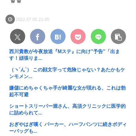
ｗｗ
2022.07.05 21:45
西川貴教が今夜放送『Mステ』に向け”予告”「出ま
す！頑張りま...
（ヽ´ん`） この顔文字って危険じゃない？あたかもケ
ンモメン...
嫌儲にめちゃくちゃ手が綺麗な女が現れる、これは勃
起不可避
ショートスリーパー堀さん、高須クリニックに医学的
に詰められて...
おぎやはぎ嘆く パーカー、ハーフパンツに続きボディ
ーバッグも...