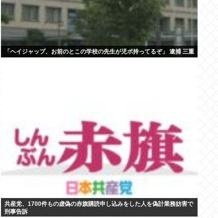
「ヘイジャップ、お前のとこの学校の先生が児ポ持ってるぞ」 逮捕 三重
共産党、1700件もの虚偽の赤旗購読申し込みをした人を偽計業務妨害で
刑事告訴