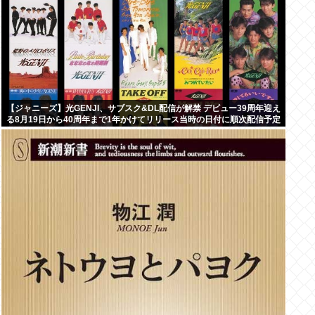
【ジャニーズ】光GENJI、サブスク&DL配信が解禁 デビュー39周年迎え
る8月19日から40周年まで1年かけてリリース当時の日付に順次配信予定