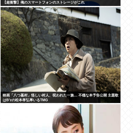
【超衝撃】俺のスマートフォンのストレージがこれ
映画「八つ墓村」怪しい村人、呪われた一族… 不穏な本予告公開 主題歌
はB’zの松本孝弘率いるTMG