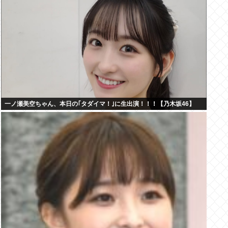
一ノ瀬美空ちゃん、本日の｢タダイマ！｣に生出演！！！【乃木坂46】