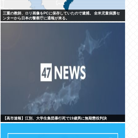
三重の教師、ロリ画像をPCに保存していたので逮捕。 全米児童保護セ
ンターから日本の警察庁に通報が来る。
【高市速報】江別、大学生集団暴行死で19歳男に無期懲役判決