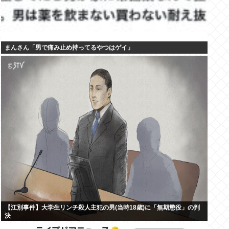
まんさん「男で痛み止め持ってるやつはゲイ」
【江別事件】大学生リンチ殺人主犯の男(当時18歳)に「無期懲役」の判
決