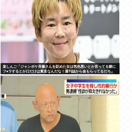
楽しんご「ジャンポケ斉藤さんを貶めた女は気色悪いとか言ってる癖に
フ●ラするとか口だけは素直なんだな！週刊誌から金もらってるだろ」