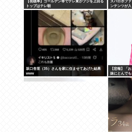
【視聴率】ゴールデン帯でテレ東がフジを上回る
スパロボファ
トップはテレ朝
ンテンツが入
坂口杏里（35）さんを家に住ませてあげた結果
【悲報】「お
www
妹にとんでも