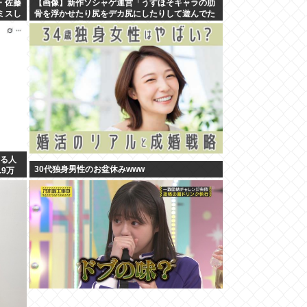
・佐藤
【画像】新作ソシャゲ運営「うすほそキャラの肋
ミスし
骨を浮かせたり尻をデカ尻にしたりして遊んでた
らリリース遅れました」
いる人
30代独身男性のお盆休みwww
9万