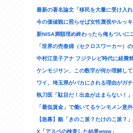
最新の著名論文「移民を大量に受け入れた
今の価値観に照らせば女性蔑視やルッキズ
新NISA満額埋め終わったら俺もついにニ
「世界の売春婦（セクロスワーカー）の数
中村江里子アナ フジテレビ時代に経費精
ケンモジサン、この数字が何か理解して
ワイ、埼玉県がバカにされる理由がガチ
執刀医「駄目だ！出血が止まらない！」手
「最低賃金」で働いてるケンモメン意外
【急募】敵「きのこ派？たけのこ派？」←
X「アスペの検査した結果www」