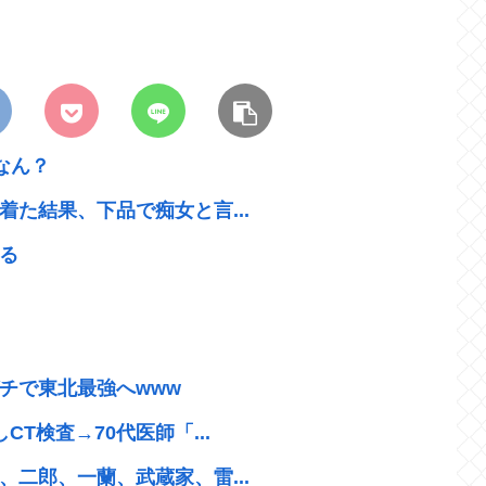
なん？
た結果、下品で痴女と言...
る
チで東北最強へwww
T検査→70代医師「...
二郎、一蘭、武蔵家、雷...