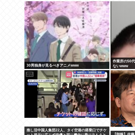
作業所の50
30男独身が見るべきアニメwww
ないwww
推し活中国人集団22人、タイ空港の搭乗口でチケ
【朗報】佐藤
ット提示に応じず俳優と同じ機内に乗り込もうと