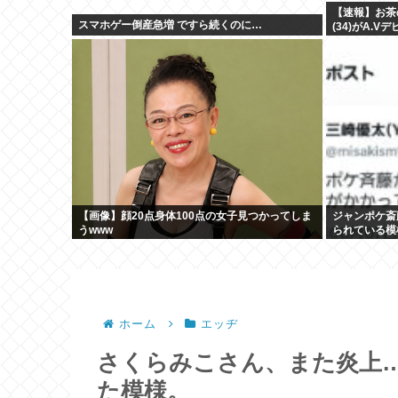
【速報】お茶
スマホゲー倒産急増 ですら続くのに…
(34)がA.V
【画像】顔20点身体100点の女子見つかってしま
ジャンポケ斎
うwww
られている模
ホーム
エッヂ
さくらみこさん、また炎上…
た模様。