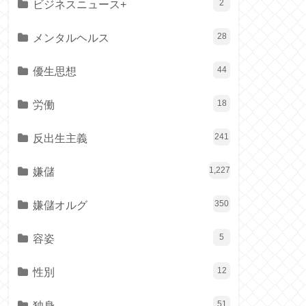
ビジネスニュース+
2
メンタルヘルス
28
優生思想
44
労働
18
反出生主義
241
嫌儲
1,227
嫌儲オルグ
350
容姿
5
性別
12
独身
51