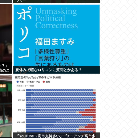
う？」
夏休みで暇なロリコンに質問とかある？
当のこ
『YouTube→高市支持多い』『X→アンチ高市多