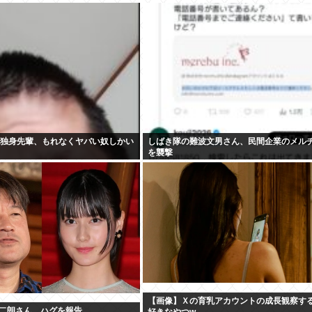
代独身先輩、もれなくヤバい奴しかい
しばき隊の難波文男さん、民間企業のメル
を襲撃
【画像】Ｘの育乳アカウントの成長観察す
二朗さん、ハグを報告
好きなやつw