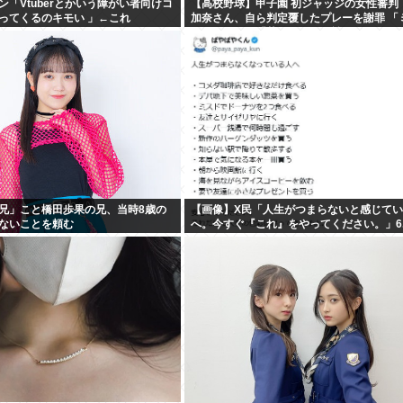
ン「Vtuberとかいう障がい者向けコ
【高校野球】甲子園 初ジャッジの女性審判
ってくるのキモい 」←これ
加奈さん、自ら判定覆したプレーを謝罪 「
てしまった」「苦いデビュー戦に…」
兄」こと橋田歩果の兄、当時8歳の
【画像】X民「人生がつまらないと感じて
ないことを頼む
へ。今すぐ『これ』をやってください。」6.
いいね