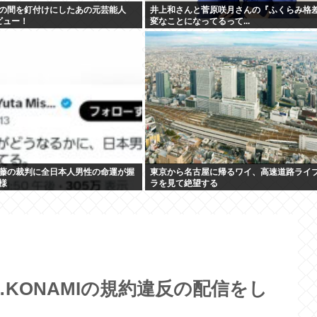
の間を釘付けにしたあの元芸能人
井上和さんと菅原咲月さんの『ふくらみ格
デビュー！
変なことになってるって...
藤の裁判に全日本人男性の命運が握
東京から名古屋に帰るワイ、高速道路ライ
様
ラを見て絶望する
KONAMIの規約違反の配信をし