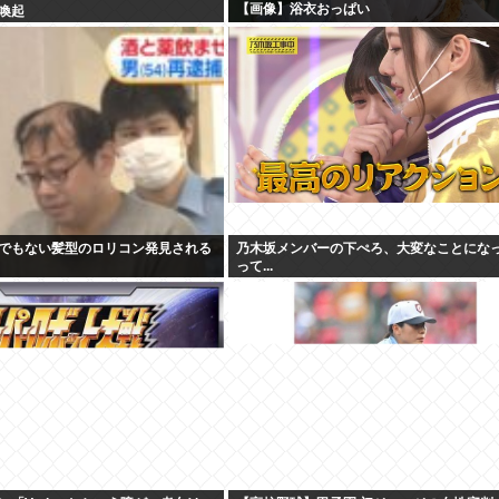
【画像】浴衣おっぱい
喚起
でもない髪型のロリコン発見される
乃木坂メンバーの下ぺろ、大変なことにな
って...