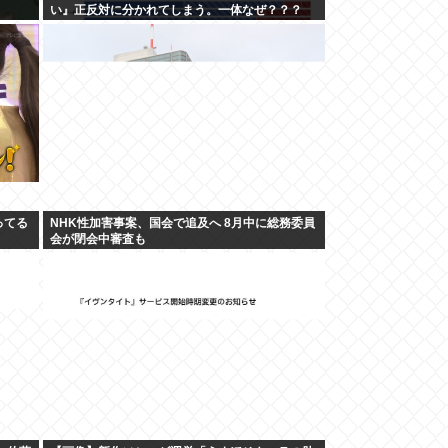
い』正反対に分かれてしまう。一体なぜ？？？
ってる
NHK性加害事案、国会で追及へ 8月中に総務委員
会が閉会中審査も