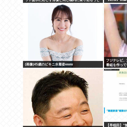
し大混乱 まとめて搭乗拒否
フジテレビ、
(画像)45歳のビキニ水着姿www
番組を作って
【早稲田】”