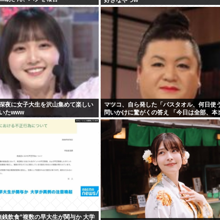
深夜に女子大生を沢山集めて楽しい
マツコ、自ら発した「バスタオル、何日使
いたwww
問いかけに驚がくの答え 「今日は全部、本
と言うわ」
無銭飲食”複数の早大生が関与か 大学