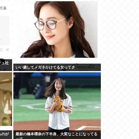
チュ社
いい歳してメガネかけてる女ってさ
るのが
最新の橋本環奈の下半身、大変なことになってる
って...