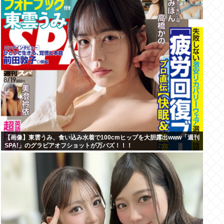
【画像】東雲うみ、食い込み水着で100cmヒップを大胆露出www「週刊
SPA!」のグラビアオフショットが万バズ！！！