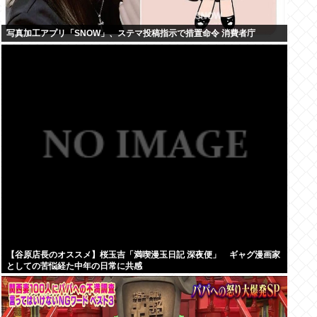
写真加工アプリ「SNOW」、ステマ投稿指示で措置命令 消費者庁
【谷原店長のオススメ】桜玉吉「満喫漫玉日記 深夜便」 ギャグ漫画家
としての苦悩経た中年の日常に共感