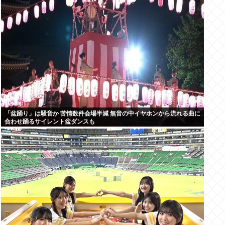
「盆踊り」は騒音か 苦情数件会場半減 無音の中イヤホンから流れる曲に
合わせ踊るサイレント盆ダンスも