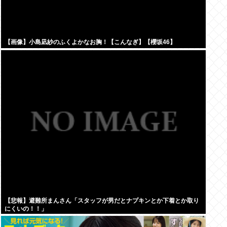
【画像】小島凪紗のふくよかなお胸！【こんなぎ】【櫻坂46】
【悲報】避難所まんさん「スタッフが男だとナプキンとか下着とか取り
にくいの！！」