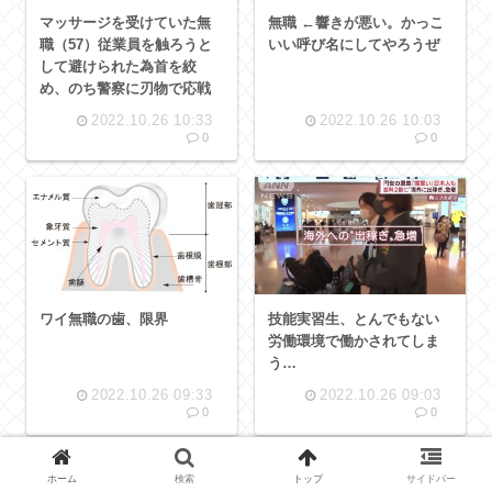
マッサージを受けていた無
無職 ←響きが悪い。かっこ
職（57）従業員を触ろうと
いい呼び名にしてやろうぜ
して避けられた為首を絞
め、のち警察に刃物で応戦
2022.10.26 10:33
2022.10.26 10:03
0
0
ワイ無職の歯、限界
技能実習生、とんでもない
労働環境で働かされてしま
う…
2022.10.26 09:33
2022.10.26 09:03
0
0
ホーム
検索
トップ
サイドバー