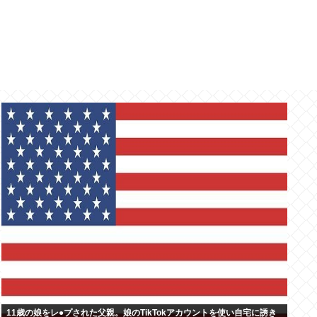
11歳の娘をレ●プされた父親。娘のTikTokアカウントを使い自宅に誘き