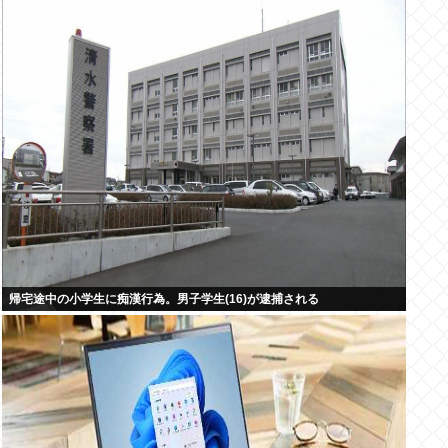
帰宅途中の小学生に痴漢行為。男子学生(16)が逮捕される