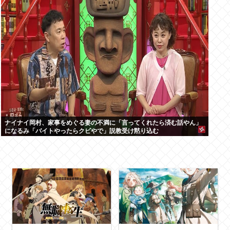
ナイナイ岡村、家事をめぐる妻の不満に「言ってくれたら済む話やん」
になるみ「バイトやったらクビやで」説教受け黙り込む