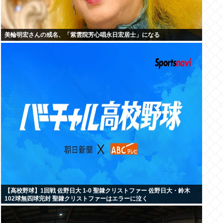
美輪明宏さんの戒名、「紫雲院芳心唱永日宏居士」になる
【高校野球】1回戦 佐野日大 1-0 聖隷クリストファー 佐野日大・鈴木
102球無四球完封 聖隷クリストファーはエラーに泣く