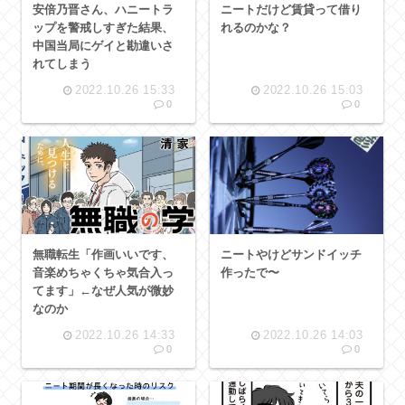
安倍乃晋さん、ハニートラ
ニートだけど賃貸って借り
ップを警戒しすぎた結果、
れるのかな？
中国当局にゲイと勘違いさ
れてしまう
2022.10.26 15:33
2022.10.26 15:03
0
0
ニートやけどサンドイッチ
無職転生「作画いいです、
作ったで〜
音楽めちゃくちゃ気合入っ
てます」←なぜ人気が微妙
なのか
2022.10.26 14:33
2022.10.26 14:03
0
0