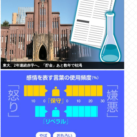
東大、2年連続赤字へ。「貯金」あと数年で枯渇