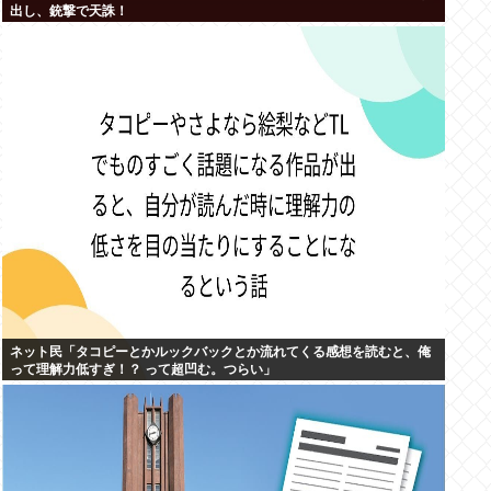
出し、銃撃で天誅！
ネット民「タコピーとかルックバックとか流れてくる感想を読むと、俺
って理解力低すぎ！？ って超凹む。つらい」