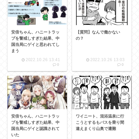
安倍ちゃん、ハニートラッ
【質問】なんで働かない
プを警戒しすぎた結果、中
の？
国当局にゲイと思われてし
まう
2022.10.26 13:41
2022.10.26 13:03
0
0
安倍ちゃん、ハニートラッ
ワイニート、混浴温泉に行
プを警戒しすぎた結果、中
こうとするもバスを乗り間
国当局にゲイと認識されて
違えまくり山奥で遭難
いた