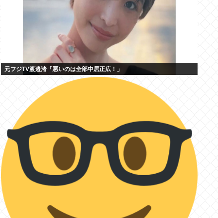
元フジTV渡邉渚「悪いのは全部中居正広！」